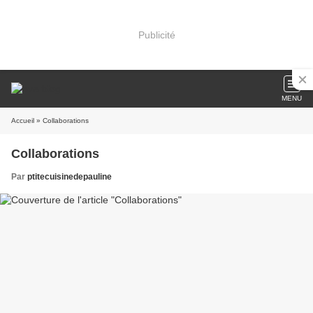
Publicité
MENU
Accueil
» Collaborations
Collaborations
Par
ptitecuisinedepauline