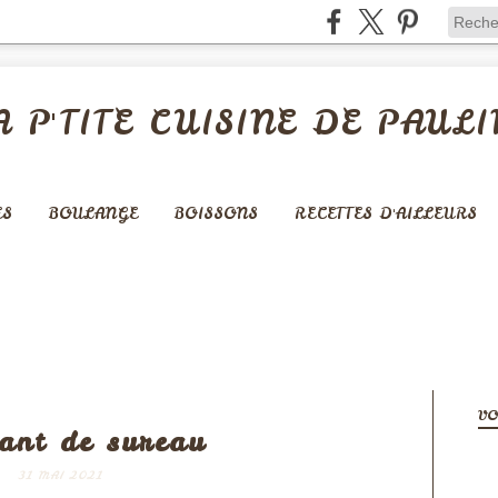
A P'TITE CUISINE DE PAULI
ES
BOULANGE
BOISSONS
RECETTES D'AILLEURS
BOISSONS
VO
lant de sureau
31 MAI 2021