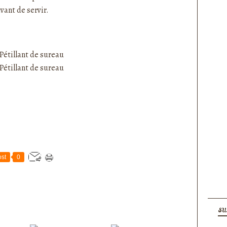
avant de servir.
st
0
SU