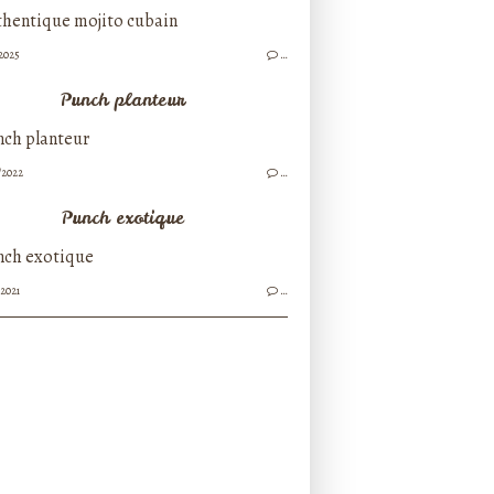
/2025
…
Punch planteur
/2022
…
Punch exotique
/2021
…