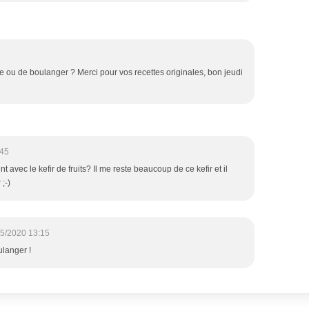
que ou de boulanger ? Merci pour vos recettes originales, bon jeudi
:45
 avec le kefir de fruits? Il me reste beaucoup de ce kefir et il
 ;-)
5/2020 13:15
ulanger !