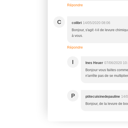
Répondre
C
colibri
14/05/2020 08:06
Bonjour, s'agit -t-il de levure chimi
à vous.
Répondre
I
Ines Heuer
07/06/2020 10
Bonjour vous faiites comment
n'arrête pas de se multiplier
P
ptitecuisinedepauline
14/0
Bonjour, de la levure de bo