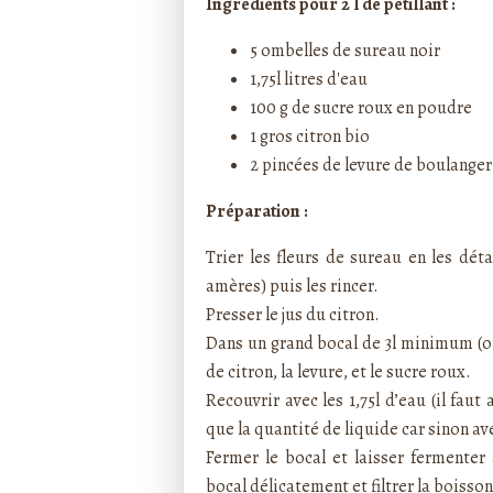
Ingrédients pour 2 l de pétillant :
5 ombelles de sureau noir
1,75l litres d'eau
100 g de sucre roux en poudre
1 gros citron bio
2 pincées de levure de boulanger
Préparation :
Trier les fleurs de sureau en les dét
amères) puis les rincer.
Presser le jus du citron.
Dans un grand bocal de 3l minimum (ou 2
de citron, la levure, et le sucre roux.
Recouvrir avec les 1,75l d’eau (il fau
que la quantité de liquide car sinon ave
Fermer le bocal et laisser fermenter
bocal délicatement et filtrer la boiss