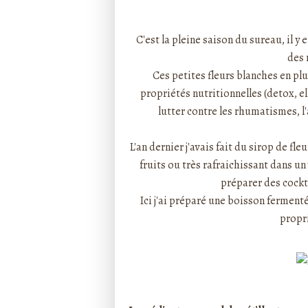
Rédigé par ptitecuisi
C'est la pleine saison du sureau, il 
des 
Ces petites fleurs blanches en plus
propriétés nutritionnelles (detox, e
lutter contre les rhumatismes, l'
L'an dernier j'avais fait du
sirop de fle
fruits ou très rafraichissant dans un 
préparer des cockt
Ici j'ai préparé une boisson fermenté
propri