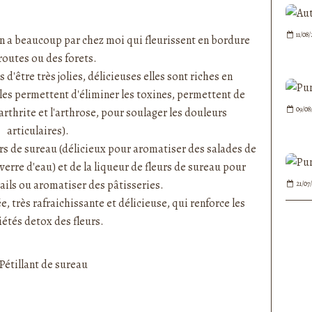
nedepauline et publié depuis Overblog
11/08
y en a beaucoup par chez moi qui fleurissent en bordure
routes ou des forets.
 d'être très jolies, délicieuses elles sont riches en
lles permettent d'éliminer les toxines, permettent de
09/08
arthrite et l'arthrose, pour soulager les douleurs
articulaires).
urs de sureau
(délicieux pour aromatiser des salades de
verre d'eau) et de la
liqueur de fleurs de sureau
pour
ails ou aromatiser des pâtisseries.
21/07
e, très rafraichissante et délicieuse, qui renforce les
étés detox des fleurs.