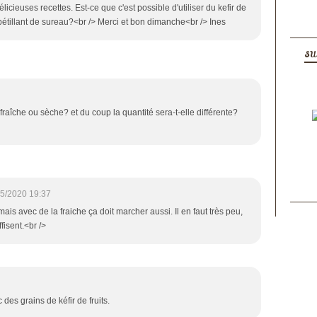
cieuses recettes. Est-ce que c'est possible d'utiliser du kefir de
e pétillant de sureau?<br /> Merci et bon dimanche<br /> Ines
SU
 fraîche ou sèche? et du coup la quantité sera-t-elle différente?
5/2020 19:37
mais avec de la fraiche ça doit marcher aussi. Il en faut très peu,
fisent.<br />
 des grains de kéfir de fruits.