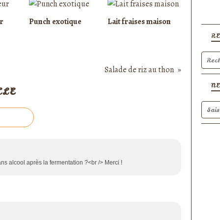
r
Punch exotique
Lait fraises maison
R
Salade de riz au thon
N
CLE
ns alcool après la fermentation ?<br /> Merci !