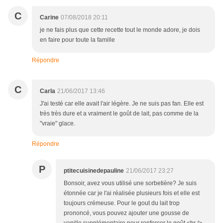
C
Carine
07/08/2018 20:11
je ne fais plus que cette recette tout le monde adore, je dois
en faire pour toute la famille
Répondre
C
Carla
21/06/2017 13:46
J'ai testé car elle avait l'air légère. Je ne suis pas fan. Elle est
très très dure et a vraiment le goût de lait, pas comme de la
"vraie" glace.
Répondre
P
ptitecuisinedepauline
21/06/2017 23:27
Bonsoir, avez vous utilisé une sorbetière? Je suis
étonnée car je l'ai réalisée plusieurs fois et elle est
toujours crémeuse. Pour le gout du lait trop
prononcé, vous pouvez ajouter une gousse de