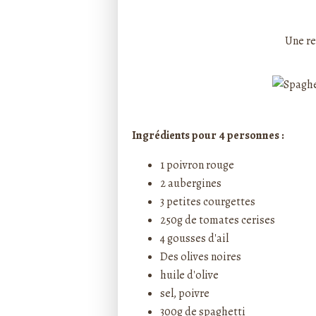
Rédigé par ptitecuisi
Une re
Ingrédients pour 4 personnes :
1 poivron rouge
2 aubergines
3 petites courgettes
250g de tomates cerises
4 gousses d'ail
Des olives noires
huile d'olive
sel, poivre
300g de spaghetti