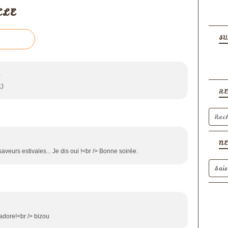
CLE
SU
1
;)
R
N
saveurs estivales... Je dis oui !<br /> Bonne soirée.
'adore!<br /> bizou