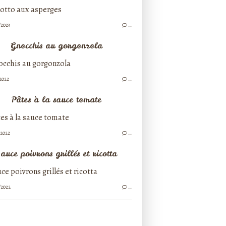
/2023
…
Gnocchis au gorgonzola
/2022
…
Pâtes à la sauce tomate
/2022
…
auce poivrons grillés et ricotta
/2022
…