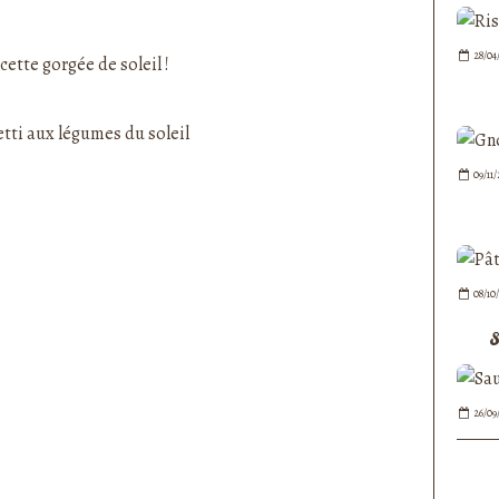
nedepauline et publié depuis Overblog
28/04
cette gorgée de soleil !
09/11
08/10
S
26/09