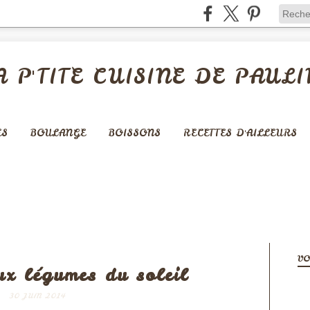
A P'TITE CUISINE DE PAULI
ES
BOULANGE
BOISSONS
RECETTES D'AILLEURS
PÂTES - CÉRÉALES -...
VO
ux légumes du soleil
30 JUIN 2014