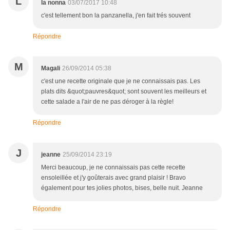
L
la nonna
03/07/2017 10:48
c'est tellement bon la panzanella, j'en fait trés souvent
Répondre
M
Magali
26/09/2014 05:38
c'est une recette originale que je ne connaissais pas. Les
plats dits &quot;pauvres&quot; sont souvent les meilleurs et
cette salade a l'air de ne pas déroger à la règle!
Répondre
J
jeanne
25/09/2014 23:19
Merci beaucoup, je ne connaissais pas cette recette
ensoleillée et j'y goûterais avec grand plaisir ! Bravo
également pour tes jolies photos, bises, belle nuit. Jeanne
Répondre