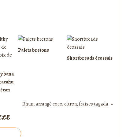
Palets bretons
Shortbreads écossais
hy bana
 cacahu
pécan
Rhum arrangé coco, citron, fraises tagada
CLE