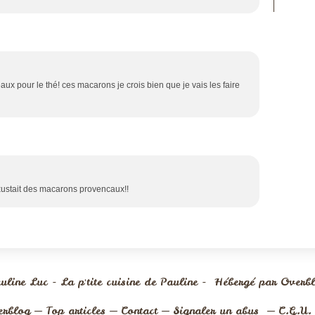
teaux pour le thé! ces macarons je crois bien que je vais les faire
exustait des macarons provencaux!!
uline Luc - La p'tite cuisine de Pauline - Hébergé par
Overb
erblog
Top articles
Contact
Signaler un abus
C.G.U.