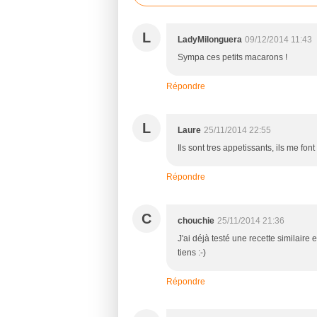
L
LadyMilonguera
09/12/2014 11:43
Sympa ces petits macarons !
Répondre
L
Laure
25/11/2014 22:55
Ils sont tres appetissants, ils me fo
Répondre
C
chouchie
25/11/2014 21:36
J'ai déjà testé une recette similaire e
tiens :-)
Répondre