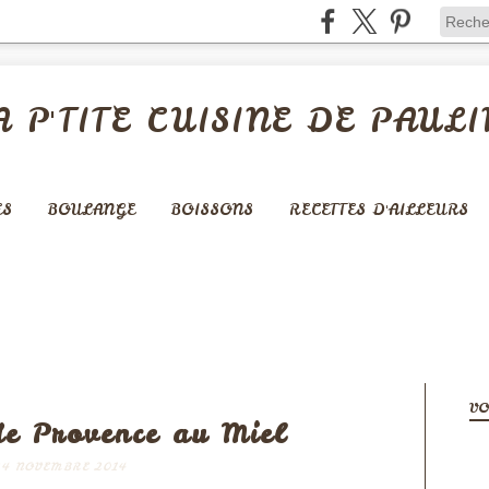
A P'TITE CUISINE DE PAULI
ES
BOULANGE
BOISSONS
RECETTES D'AILLEURS
BISCUITS
VO
e Provence au Miel
24 NOVEMBRE 2014