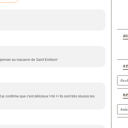
SU
nt penser au macaron de Saint Emilion!
R
N
t je confirme que c'est délicieux !<br /> Ils sont très réussis les