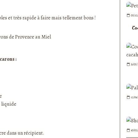
nedepauline et publié depuis Overblog
05/12
es et très rapide à faire mais tellement bons !
Co
carons :
31/05
e
12/04
e liquide
10/02
re dans un récipient.