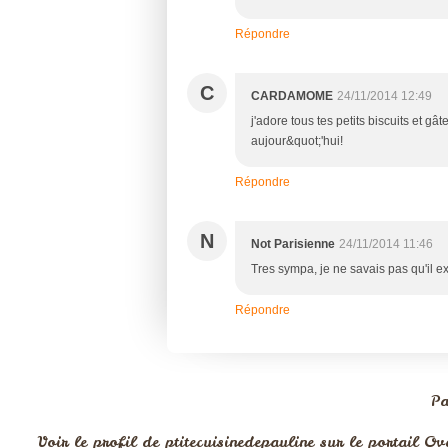
Répondre
C
CARDAMOME
24/11/2014 12:49
j'adore tous tes petits biscuits et gâ
aujour&quot;'hui!
Répondre
N
Not Parisienne
24/11/2014 11:46
Tres sympa, je ne savais pas qu'il 
Répondre
Pa
Voir le profil de
ptitecuisinedepauline
sur le portail Ov