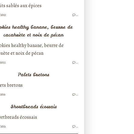
/2023
…
okies healthy banane, beurre de
cacahuète et noix de pécan
/2022
…
Palets bretons
/2021
…
Shortbreads écossais
/2021
…