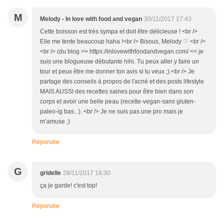
M
Melody - In love with food and vegan
30/11/2017 17:43
Cette boisson est très sympa et doit être délicieuse ! <br />
Elle me tente beaucoup haha !<br /> Bisous, Melody ♡ <br />
<br /> (du blog >> https://inlovewithfoodandvegan.com/ << je
suis une blogueuse débutante hihi. Tu peux aller y faire un
tour et peux être me donner ton avis si tu veux ;).<br /> Je
partage des conseils à propos de l'acné et des posts lifestyle
MAIS AUSSI des recettes saines pour être bien dans son
corps et avoir une belle peau (recette-vegan-sans gluten-
paleo-ig bas...). <br /> Je ne suis pas une pro mais je
m’amuse ;)
Répondre
G
gridelle
28/11/2017 18:30
ça je garde! c'est top!
Répondre