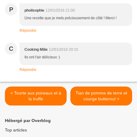
P
pholisophie
12/01/2016 21:00
Une recette que je mets précieusement de côté ! Merci !
Répondre
C
Cooking Milie
12/01/2016 20:15
Ils ont l'air délicieux :)
Répondre
< Tourte aux poireaux et à
Tian de pomme de terre et
la truffe
courge butternut >
Hébergé par Overblog
Top articles