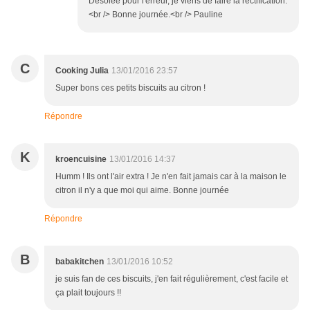
Désolée pour l'erreur, je viens de faire la rectification.
<br /> Bonne journée.<br /> Pauline
C
Cooking Julia
13/01/2016 23:57
Super bons ces petits biscuits au citron !
Répondre
K
kroencuisine
13/01/2016 14:37
Humm ! Ils ont l'air extra ! Je n'en fait jamais car à la maison le
citron il n'y a que moi qui aime. Bonne journée
Répondre
B
babakitchen
13/01/2016 10:52
je suis fan de ces biscuits, j'en fait régulièrement, c'est facile et
ça plait toujours !!