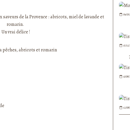
nedepauline et publié depuis Overblog
04/05
ux saveurs de la Provence : abricots, miel de lavande et
romarin.
Un vrai délice !
15/12
13/08
nde
12/08