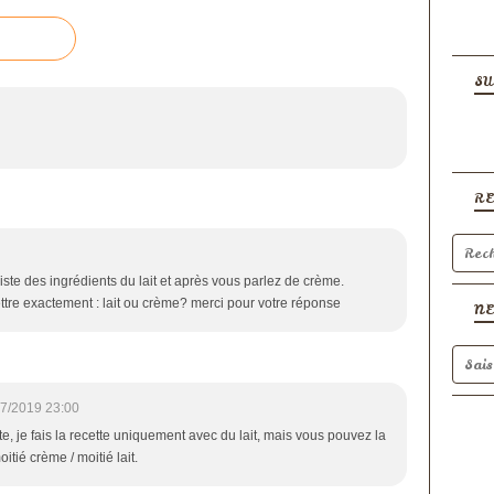
SU
R
iste des ingrédients du lait et après vous parlez de crème.
ttre exactement : lait ou crème? merci pour votre réponse
N
7/2019 23:00
ette, je fais la recette uniquement avec du lait, mais vous pouvez la
itié crème / moitié lait.