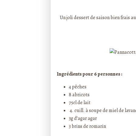
Rédigé par ptitecuisi
Un joli dessert de saison bien frais a
Ingrédients pour 6 personnes :
4 pêches
8 abricots
75cl de lait
4. cuill. à soupe de miel de lava
3g d’agar agar
3 brins de romarin