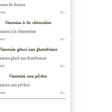
/2026
…
Tiramisu à la clémentine
/2025
…
Tiramisu glacé aux framboises
/2025
…
Tiramisu aux pêches
/2025
…