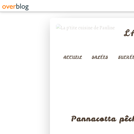
L
ACCUEIL
SALÉES
SUCRÉ
MOUSSES 
Pannacotta pêch