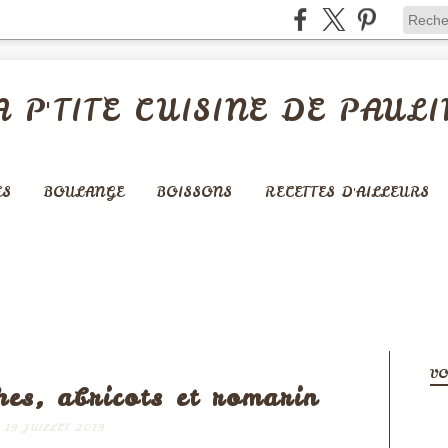
A P'TITE CUISINE DE PAULI
ES
BOULANGE
BOISSONS
RECETTES D'AILLEURS
- GLACES - CRÈMES -...
VO
es, abricots et romarin
19 JUILLET 2019