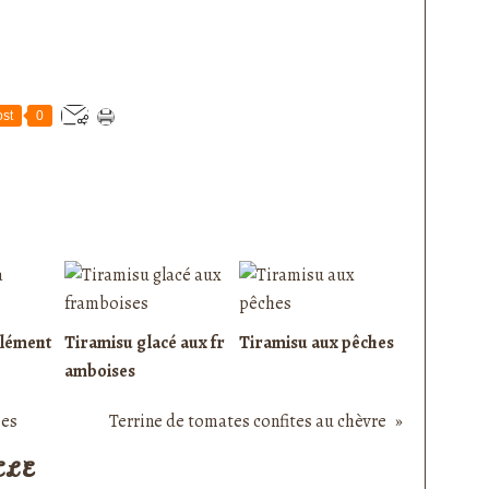
st
0
clément
Tiramisu glacé aux fr
Tiramisu aux pêches
amboises
bes
Terrine de tomates confites au chèvre
CLE