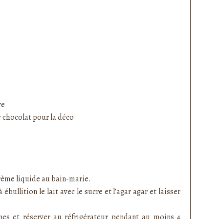
re
 chocolat pour la déco
crème liquide au bain-marie.
bullition le lait avec le sucre et l’agar agar et laisser
nes et réserver au réfrigérateur pendant au moins 4