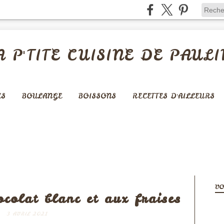
A P'TITE CUISINE DE PAULI
ES
BOULANGE
BOISSONS
RECETTES D'AILLEURS
- GLACES - CRÈMES -...
VO
colat blanc et aux fraises
3 AVRIL 2021