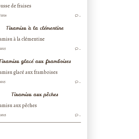
/2026
…
Tiramisu à la clémentine
/2025
…
Tiramisu glacé aux framboises
/2025
…
Tiramisu aux pêches
/2025
…