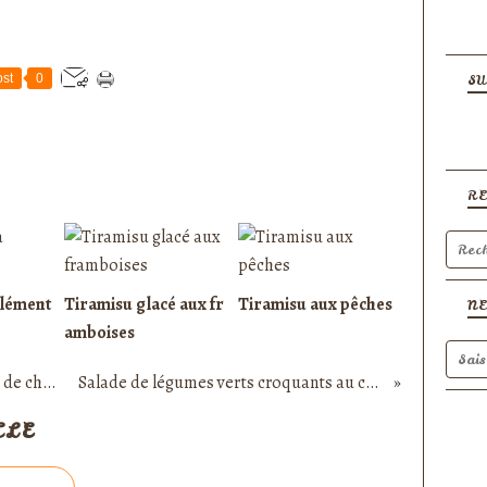
st
0
SU
R
clément
Tiramisu glacé aux fr
Tiramisu aux pêches
N
amboises
Mousse au chocolat au lait en coque de chocolat noir
Salade de légumes verts croquants au chèvre frais
CLE