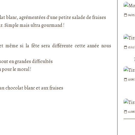
nedepauline et publié depuis Overblog
04/05
at blanc, agrémentées d'une petite salade de fraises
ur. Simple mais ultra gourmand !
t même si la fête sera différente cette année nous
15/12
sont en grandes difficultés
 pour le moral !
13/08
12/08