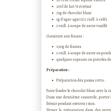
20 cl de crème liquide entière
20cl de lait ½ écrémé
75g de chocolat blanc
1g d'agar-agar (1/2 cuill. à café)
1 cuill. à soupe de sucre vanillé
Garniture aux fraises :
250g de fraises
1 cuill. à soupe de sucre en poud
quelques copeaux ou pistoles de
Préparation :
Préparation des panna cotta :
Faire fondre le chocolat blanc avec la 
Dans une deuxième casserole, porter à é
frémir pendant environ 3 min.
Verser la préparation dans des verri