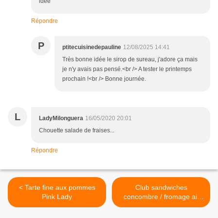
idée
Répondre
P
ptitecuisinedepauline
12/08/2025 14:41
Très bonne idée le sirop de sureau, j'adore ça mais
je n'y avais pas pensé.<br /> A tester le printemps
prochain !<br /> Bonne journée.
L
LadyMilonguera
16/05/2020 20:01
Chouette salade de fraises...
Répondre
< Tarte fine aux pommes
Club sandwiches
Pink Lady
concombre / fromage ail
fines herbes >