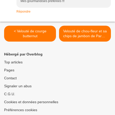
Mes gourmandises préférées !!!
Répondre
< Velouté de courge
Velouté de chou-fleur et sa
butternut
chips de jambon de Parme
>
Hébergé par Overblog
Top articles
Pages
Contact
Signaler un abus
C.G.U.
Cookies et données personnelles
Préférences cookies