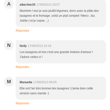
A
albertine30
17/09/2013 18:57
Mummm ! moi je suis plutôt légumes, donc avec la pâte des
lasagnes et le fromage ,voilà un plat complet ! Merci , biz.
Joëlle ( et je copse ...)
Répondre
N
Nelly
17/09/2013 10:16
Les lasagnes et moi c'est une grande histoire d'amour !
J'adore celles ci !
Répondre
M
Manuella
17/09/2013 09:05
Elle ont l'air très bonnes tes lasagnes ! j'aime bien cette
version sans viande :)
Répondre