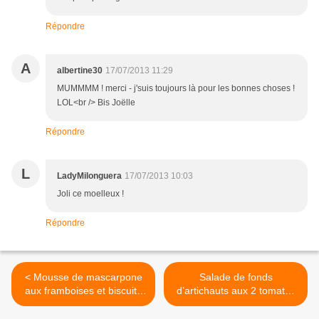
Répondre
A
albertine30
17/07/2013 11:29
MUMMMM ! merci - j'suis toujours là pour les bonnes choses !
LOL<br /> Bis Joëlle
Répondre
L
LadyMilonguera
17/07/2013 10:03
Joli ce moelleux !
Répondre
< Mousse de mascarpone
Salade de fonds
aux framboises et biscuits
d’artichauts aux 2 tomates
roses
et parmesan >