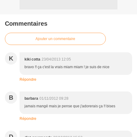
Commentaires
Ajouter un commentaire
K
kiki cotta
23/04/2013 12:05
bravo !! ça c'est la vrais miam miam ! je suis de nice
Répondre
B
barbara
01/11/2012 09:28
jamais mangé mais je pense que j'adorerais ça !! bises
Répondre
D