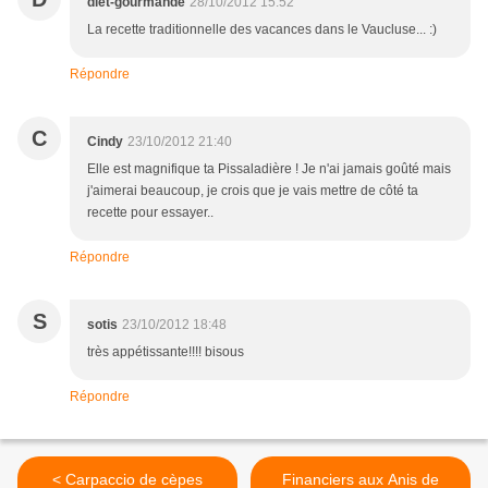
diet-gourmande
28/10/2012 15:52
La recette traditionnelle des vacances dans le Vaucluse... :)
Répondre
C
Cindy
23/10/2012 21:40
Elle est magnifique ta Pissaladière ! Je n'ai jamais goûté mais
j'aimerai beaucoup, je crois que je vais mettre de côté ta
recette pour essayer..
Répondre
S
sotis
23/10/2012 18:48
très appétissante!!!! bisous
Répondre
< Carpaccio de cèpes
Financiers aux Anis de