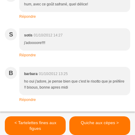
hum, avec ce goût safrané, quel délice!
Répondre
S
sotis
01/10/2012 14:27
j'adoooore!!!!
Répondre
B
barbara
01/10/2012 13:25
ho oui j'adore, je pense bien que c'est le risotto que je préfère
!! bisous, bonne apres midi
Répondre
< Tartelettes fines aux
Quiche aux cèpes >
figues