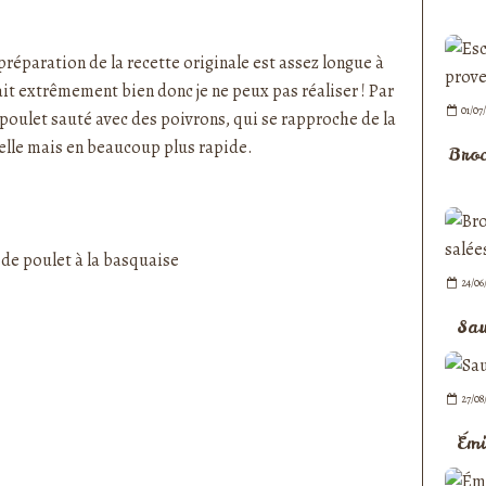
nedepauline et publié depuis Overblog
préparation de la recette originale est assez longue à
fait extrêmement bien donc je ne peux pas réaliser ! Par
01/07
e poulet sauté avec des poivrons, qui se rapproche de la
elle mais en beaucoup plus rapide.
Broc
24/06
Sau
27/08
Émi