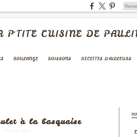
A P'TITE CUISINE DE PAULI
ES
BOULANGE
BOISSONS
RECETTES D'AILLEURS
VIANDES
VO
ulet à la basquaise
E
13 JUIN 2012