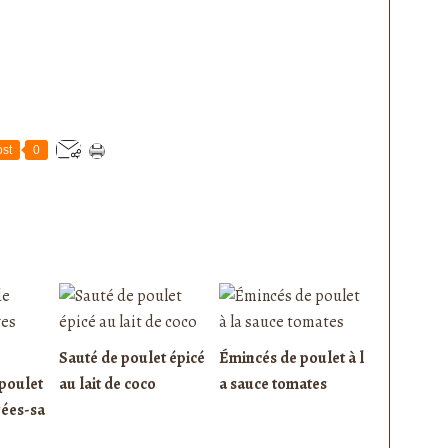
st
0
Sauté de poulet épicé
Émincés de poulet à l
poulet
au lait de coco
a sauce tomates
rées-sa