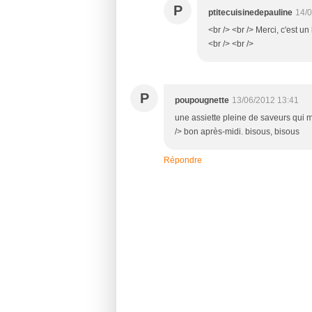
P
ptitecuisinedepauline
14/0
<br /> <br /> Merci, c'est u
<br /> <br />
P
poupougnette
13/06/2012 13:41
une assiette pleine de saveurs qui m
/> bon après-midi. bisous, bisous
Répondre