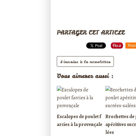
PARTAGER CET ARTICLE
Repo
S'inscrire à la newsletter
Vous aimerez aussi :
Escalopes de poulet f
Brochettes de 
arcies à la provençale
apéritives suc
lées