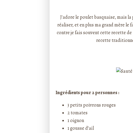
Rédigé par ptitecuisi
J'adore le poulet basquaise, mais la 
réaliser, et en plus ma grand mère le 
contre je fais souvent cette recette d
recette traditionn
Ingrédients pour 2 personnes :
3 petits poivrons rouges
2 tomates
1 oignon
1 gousse d’ail