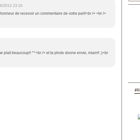
6/2012 23:16
n honneur de recevoir un commentaire de votre part!<br /> <br />
e plait beaucoup!! ^^<br /> et ta photo donne envie, miam!! ;)<br
SU