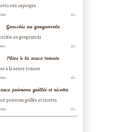
/2023
…
Gnocchis au gorgonzola
/2022
…
Pâtes à la sauce tomate
/2022
…
auce poivrons grillés et ricotta
/2022
…