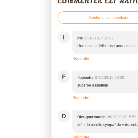
COMMENTER CET ARTI
Ajouter un commentaire
I
Iris
25/10/2017 10:07
Une recette délicieuse pour ce mois 
Répondre
F
flopinette
07/11/2012 20:03
superbe assiette!!!
Répondre
D
Diet-gourmande
28/10/2012 15:50
Idée de recette sympa ! Je vais proba
Répondre