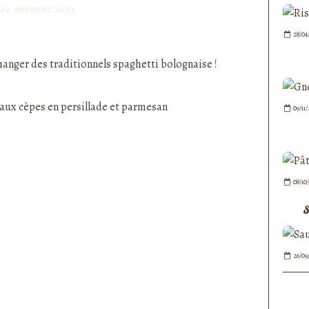
26 OCTOBRE 2012
nedepauline et publié depuis Overblog
28/04
anger des traditionnels spaghetti bolognaise !
09/11
08/10
S
26/09