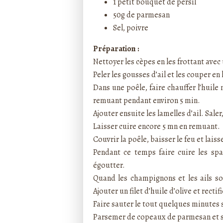
1 petit bouquet de persil
50g de parmesan
Sel, poivre
Préparation :
Nettoyer les cèpes en les frottant ave
Peler les gousses d’ail et les couper en
Dans une poêle, faire chauffer l’huile 
remuant pendant environ 5 min.
Ajouter ensuite les lamelles d’ail. Saler
Laisser cuire encore 5 mn en remuant.
Couvrir la poêle, baisser le feu et lais
Pendant ce temps faire cuire les sp
égoutter.
Quand les champignons et les ails sont
Ajouter un filet d’huile d’olive et recti
Faire sauter le tout quelques minutes
Parsemer de copeaux de parmesan et 