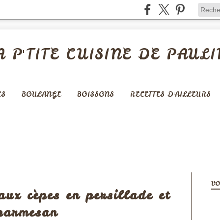
A P'TITE CUISINE DE PAULI
ES
BOULANGE
BOISSONS
RECETTES D'AILLEURS
PÂTES - CÉRÉALES -...
VO
aux cèpes en persillade et
parmesan