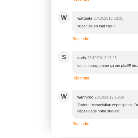
W
wattoote
27/10/2012 18:31
super joli en tout cas !!!
Répondre
S
sotis
26/10/2012 17:25
tout un programme ça me plait!!! bis
Répondre
W
wenniroc
26/10/2012 16:59
J'adore l'association cèpes/pasta. D
cèpes dans notre sud-est !
Répondre