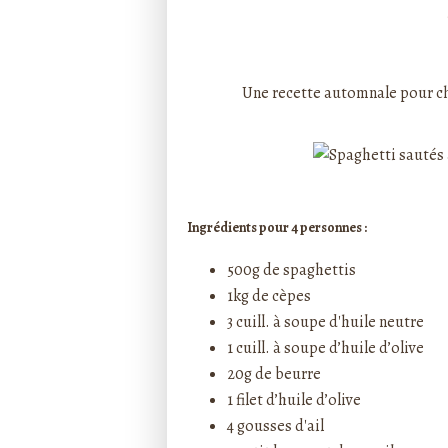
Rédigé par ptitecuisi
Une recette automnale pour ch
Ingrédients pour 4 personnes :
500g de spaghettis
1kg de cèpes
3 cuill. à soupe d'huile neutre
1 cuill. à soupe d’huile d’olive
20g de beurre
1 filet d’huile d’olive
4 gousses d'ail