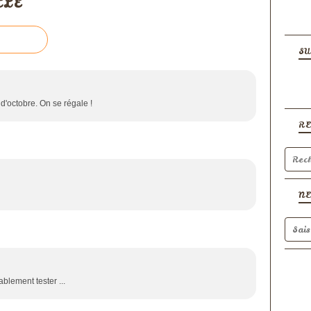
CLE
SU
d'octobre. On se régale !
R
N
blement tester ...