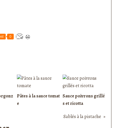
st
0
orgonz
Pâtes à la sauce tomat
Sauce poivrons grillé
e
s et ricotta
Sablés à la pistache