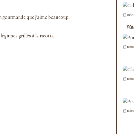
nedepauline et publié depuis Overblog
04/05
en gourmande que j'aime beaucoup !
Pin
10/09
10/09
12/08