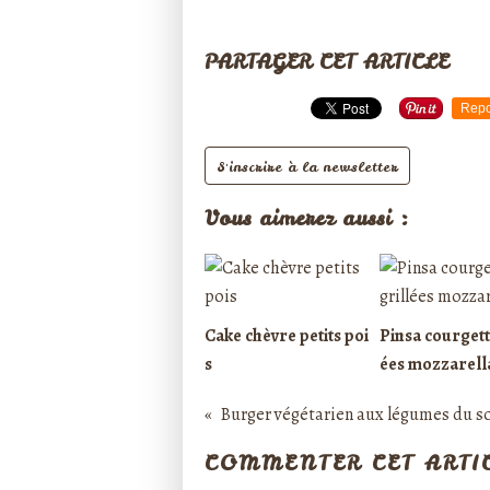
PARTAGER CET ARTICLE
Repo
S'inscrire à la newsletter
Vous aimerez aussi :
Cake chèvre petits poi
Pinsa courgett
s
ées mozzarell
Burger végétarien aux légumes du so
COMMENTER CET ARTI