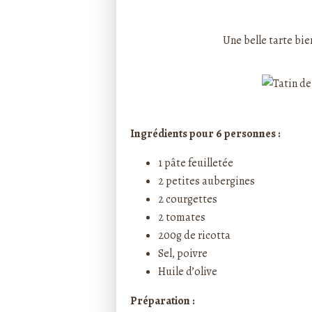
Rédigé par ptitecuisi
Une belle tarte bi
Ingrédients pour 6 personnes :
1 pâte feuilletée
2 petites aubergines
2 courgettes
2 tomates
200g de ricotta
Sel, poivre
Huile d’olive
Préparation :