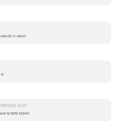
s note<br /> merci
!!!
7/07/2012 22:37
euse ta tarte bravo!