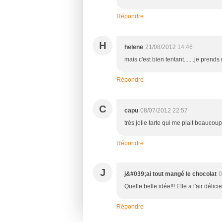
Répondre
H
helene
21/08/2012 14:46
mais c'est bien tentant.......je prend
Répondre
C
capu
08/07/2012 22:57
très jolie tarte qui me plait beaucoup 
Répondre
J
j&#039;ai tout mangé le chocolat
0
Quelle belle idée!!! Elle a l'air délici
Répondre