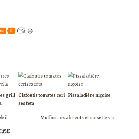
st
0
es grill
Clafoutis tomates ceri
Pissaladière niçoise
a
ses feta
leil
Muffins aux abricots et noisettes
CLE