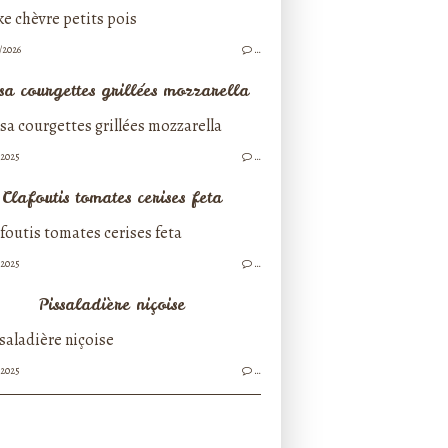
/2026
…
sa courgettes grillées mozzarella
/2025
…
Clafoutis tomates cerises feta
/2025
…
Pissaladière niçoise
/2025
…