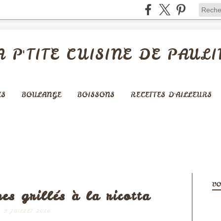
A P'TITE CUISINE DE PAULI
ES
BOULANGE
BOISSONS
RECETTES D'AILLEURS
LÉES - QUICHES - PIZZAS
VO
es grillés à la ricotta
9 JUILLET 2016