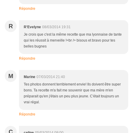
Répondre
R
R'Evelyne
08/03/2014 19:31
Je crois que c'est la même recette que ma lyonnaise de tante
qui les réussit à merveille !<br /> bisous et bravo pour tes
belles bugnes
Répondre
M
Marine
07/03/2014 21:40
Tes photos donnent terriblement envie! Ils doivent être super
bons. Ta recette m'a fait me souvenir que ma mère m'en
préparait qu'en j'étais un peu plus jeune. C'était toujours un
vrai régal.
Répondre
C
celine
05/03/2014 09:00