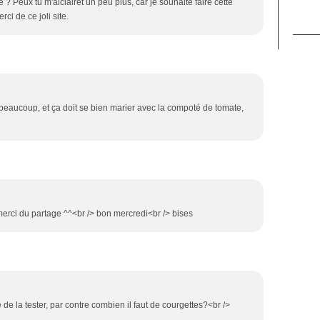
? Peux tu m'aiclairet un peu plus, car je souhaite faire cette
ci de ce joli site.
 beaucoup, et ça doit se bien marier avec la compoté de tomate,
> merci du partage ^^<br /> bon mercredi<br /> bises
e de la tester, par contre combien il faut de courgettes?<br />