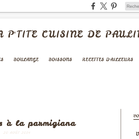
A P'TITE CUISINE DE PAULI
ES
BOULANGE
BOISSONS
RECETTES D'AILLEURS
 ET ACCOMPAGNEMENTS
VO
s à la parmigiana
V
20 AOÛT 2014