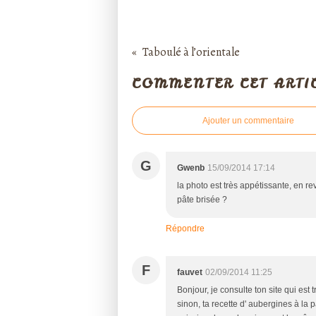
Taboulé à l’orientale
COMMENTER CET ARTI
Ajouter un commentaire
G
Gwenb
15/09/2014 17:14
la photo est très appétissante, en re
pâte brisée ?
Répondre
F
fauvet
02/09/2014 11:25
Bonjour, je consulte ton site qui es
sinon, ta recette d' aubergines à la 