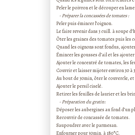
Quand les légumes sont bien tendres et
Peler le poivron et le découper en lame
-
Préparer la concassées de tomates :
Peler puis émincer l’oignon.
Le faire revenir dans 3 cuill. à soupe d’
Ôter les graines des tomates puis les 
Quand les oignons sont fondus, ajouter
Émincer les gousses d’ail et les ajouter
Ajouter le concentré de tomates, les feu
Couvrir et laisser mijoter environ 30 à 
Au bout de 30min, ôter le couvercle, et
Ajouter le persil ciselé.
Retirer les feuilles de laurier et les br
-
Préparation du gratin:
Déposer les aubergines au fond d’un pl
Recouvrir de concassée de tomates.
Saupoudrer avec le parmesan.
Enfourner pour 30min. à 180°C.