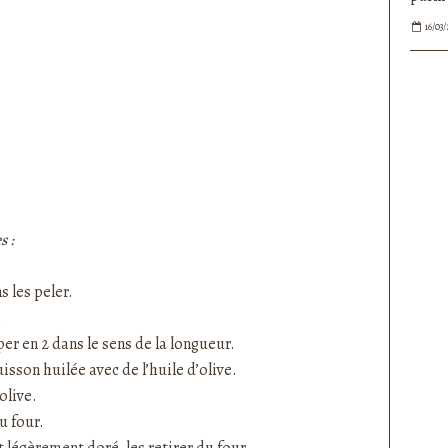
16/03/
s :
 les peler.
.
er en 2 dans le sens de la longueur.
isson huilée avec de l’huile d’olive.
olive.
du four.