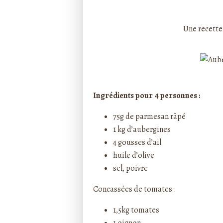
Rédigé par ptitecuisi
Une recette 
Ingrédients pour 4 personnes :
75g de parmesan râpé
1 kg d’aubergines
4 gousses d’ail
huile d’olive
sel, poivre
​Concassées de tomates :
1,5kg tomates