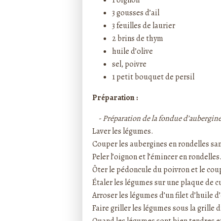
1 oignon
3 gousses d’ail
3 feuilles de laurier
2 brins de thym
huile d’olive
sel, poivre
1 petit bouquet de persil
Préparation :
- Préparation de la fondue d’aubergine
Laver les légumes.
Couper les aubergines en rondelles sans
Peler l’oignon et l’émincer en rondelles
Ôter le pédoncule du poivron et le coup
Étaler les légumes sur une plaque de cu
Arroser les légumes d’un filet d’huile d’
Faire griller les légumes sous la grille 