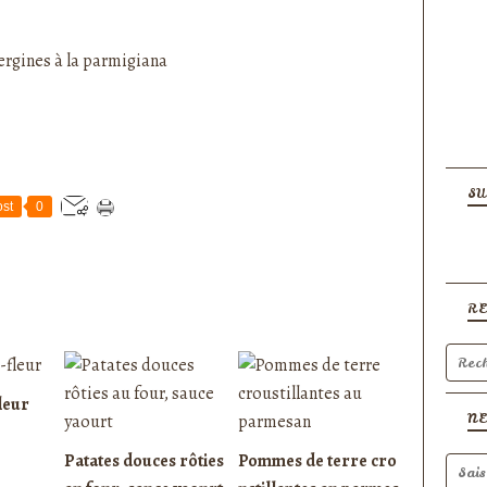
SU
st
0
R
leur
N
Patates douces rôties
Pommes de terre cro