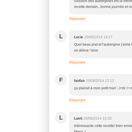
cuission des aubergines est la même 
recette demain...bonne journée et mer
Répondre
L
Lucie
20/08/2014 19:27
Quel beau plat et l'aubergine j'aime
un délice ! bise
Répondre
F
fanfan
20/08/2014 12:12
ça plairait à mon petit mari :-)<br /
Répondre
L
Laeti
20/08/2014 10:20
Intéressante cette recette! bien envi
Merci :)