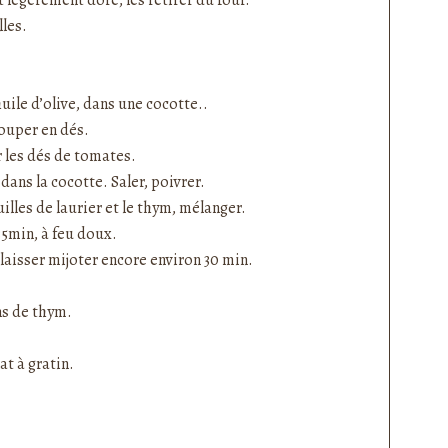
 légèrement doré, les retirer du four.
lles.
huile d’olive, dans une cocotte..
couper en dés.
 les dés de tomates.
 dans la cocotte. Saler, poivrer.
illes de laurier et le thym, mélanger.
35min, à feu doux.
 laisser mijoter encore environ 30 min.
ins de thym.
at à gratin.