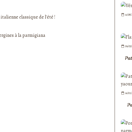
nedepauline et publié depuis Overblog
11/08
italienne classique de l'été !
04/03
Pat
14/02
Po