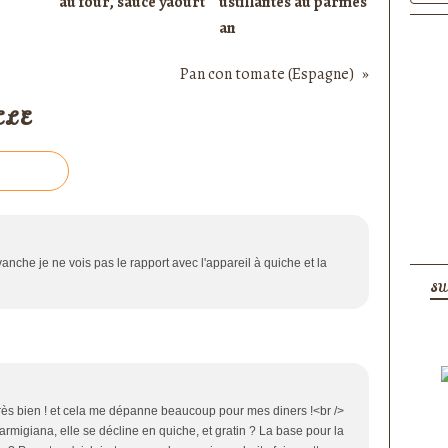
au four, sauce yaourt
ustillantes au parmes
an
Pan con tomate (Espagne)
CLE
vanche je ne vois pas le rapport avec l'appareil à quiche et la
SU
t très bien ! et cela me dépanne beaucoup pour mes diners !<br />
parmigiana, elle se décline en quiche, et gratin ? La base pour la