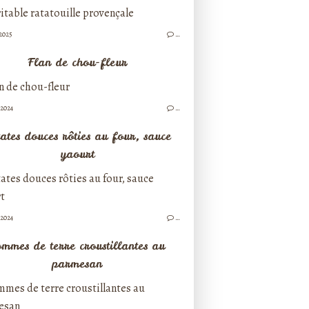
/2025
…
Flan de chou-fleur
/2024
…
ates douces rôties au four, sauce
yaourt
/2024
…
mmes de terre croustillantes au
parmesan