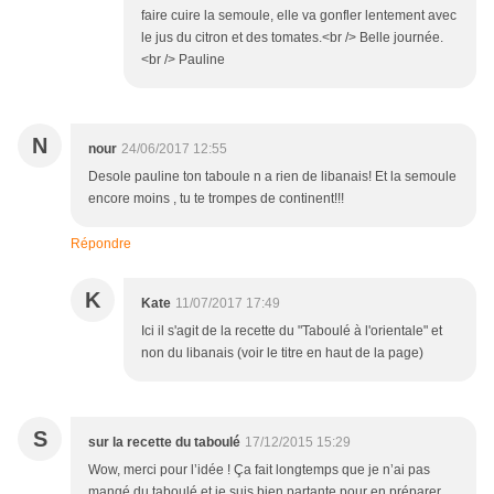
faire cuire la semoule, elle va gonfler lentement avec
le jus du citron et des tomates.<br /> Belle journée.
<br /> Pauline
N
nour
24/06/2017 12:55
Desole pauline ton taboule n a rien de libanais! Et la semoule
encore moins , tu te trompes de continent!!!
Répondre
K
Kate
11/07/2017 17:49
Ici il s'agit de la recette du "Taboulé à l'orientale" et
non du libanais (voir le titre en haut de la page)
S
sur la recette du taboulé
17/12/2015 15:29
Wow, merci pour l’idée ! Ça fait longtemps que je n’ai pas
mangé du taboulé et je suis bien partante pour en préparer