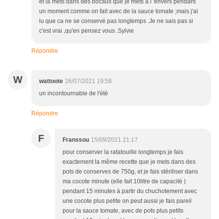
et la mets dans des bocaux que je mets à l 'envers pendant
un moment comme on fait avec de la sauce tomate ;mais j'ai
lu que ca ne se conservé pas longtemps .Je ne sais pas si
c'est vrai ,qu'en pensez vous .Sylvie
Répondre
W
wattoote
26/07/2021 19:58
un incontournable de l'été
Répondre
F
Franssou
15/09/2021 21:17
pour conserver la ratatouille longtemps je fais
exactement la même recette que je mets dans des
pots de conserves de 750g, et je fais stériliser dans
ma cocote minute (elle fait 10litre de capacité )
pendant 15 minutes à partir du chuchotement avec
une cocote plus petite on peut aussi je fais pareil
pour la sauce tomate, avec de pots plus petits