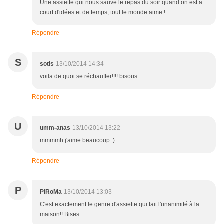
Une assiette qui nous sauve le repas du soir quand on est à
court d'idées et de temps, tout le monde aime !
Répondre
S
sotis
13/10/2014 14:34
voila de quoi se réchauffer!!!! bisous
Répondre
U
umm-anas
13/10/2014 13:22
mmmmh j'aime beaucoup :)
Répondre
P
PiRoMa
13/10/2014 13:03
C'est exactement le genre d'assiette qui fait l'unanimité à la
maison!! Bises