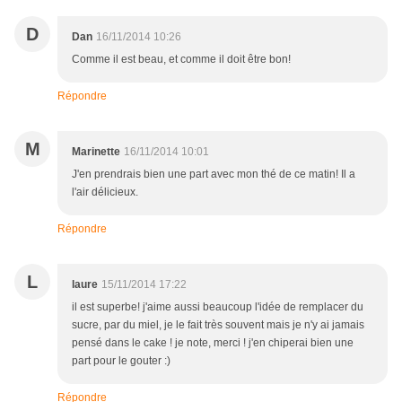
D
Dan
16/11/2014 10:26
Comme il est beau, et comme il doit être bon!
Répondre
M
Marinette
16/11/2014 10:01
J'en prendrais bien une part avec mon thé de ce matin! Il a
l'air délicieux.
Répondre
L
laure
15/11/2014 17:22
il est superbe! j'aime aussi beaucoup l'idée de remplacer du
sucre, par du miel, je le fait très souvent mais je n'y ai jamais
pensé dans le cake ! je note, merci ! j'en chiperai bien une
part pour le gouter :)
Répondre