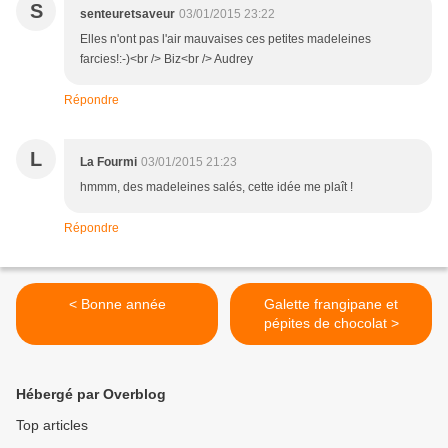
S
senteuretsaveur
03/01/2015 23:22
Elles n'ont pas l'air mauvaises ces petites madeleines
farcies!:-)<br /> Biz<br /> Audrey
Répondre
L
La Fourmi
03/01/2015 21:23
hmmm, des madeleines salés, cette idée me plaît !
Répondre
< Bonne année
Galette frangipane et
pépites de chocolat >
Hébergé par Overblog
Top articles