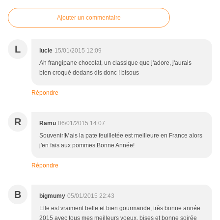
Ajouter un commentaire
L
lucie
15/01/2015 12:09
Ah frangipane chocolat, un classique que j'adore, j'aurais
bien croqué dedans dis donc ! bisous
Répondre
R
Ramu
06/01/2015 14:07
Souvenir!Mais la pate feuilletée est meilleure en France alors
j'en fais aux pommes.Bonne Année!
Répondre
B
bigmumy
05/01/2015 22:43
Elle est vraiment belle et bien gourmande, très bonne année
2015 avec tous mes meilleurs voeux, bises et bonne soirée