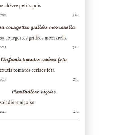
/2026
…
sa courgettes grillées mozzarella
/2025
…
Clafoutis tomates cerises feta
/2025
…
Pissaladière niçoise
/2025
…