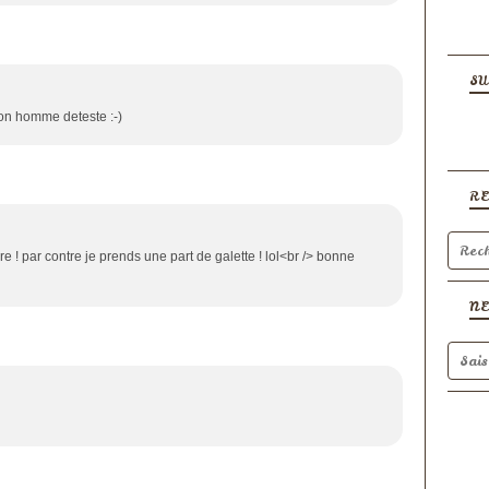
SU
on homme deteste :-)
R
e ! par contre je prends une part de galette ! lol<br /> bonne
N