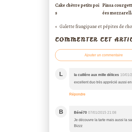
Cake chèvre petits poi
Pinsa courgett
s
ées mozzarell
Galette frangipane et pépites de ch
COMMENTER CET ARTI
Ajouter un commentaire
L
la cuillère aux mille délices
10/01/
excellent duo très apprécié aussi en p
Répondre
B
Béné70
07/01/2015 21:08
Je découvre la tarte mais aussi la s
Bizzz