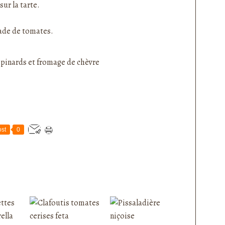
ur la tarte.
lade de tomates.
st
0