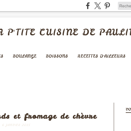
A P'TITE CUISINE DE PAULI
ES
BOULANGE
BOISSONS
RECETTES D'AILLEURS
LÉES - QUICHES - PIZZAS
VO
rds et fromage de chèvre
6 JANVIER 2015