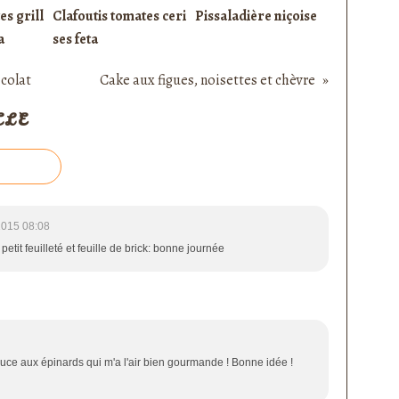
es grill
Clafoutis tomates ceri
Pissaladière niçoise
a
ses feta
ocolat
Cake aux figues, noisettes et chèvre
CLE
2015 08:08
etit feuilleté et feuille de brick: bonne journée
auce aux épinards qui m'a l'air bien gourmande ! Bonne idée !