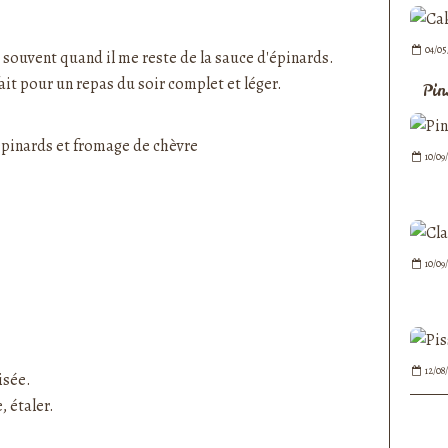
nedepauline et publié depuis Overblog
04/05
s souvent quand il me reste de la
sauce d'épinards
.
ait pour un repas du soir complet et léger.
Pin
10/09
10/09
12/08
isée.
, étaler.