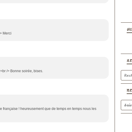
SU
/> Merci
R
 !<br /> Bonne soirée, bises.
N
ine française ! heureusement que de temps en temps nous les