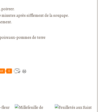
.
, poivrer.
20 minutes après sifflement de la soupape.
nnement.
st
0