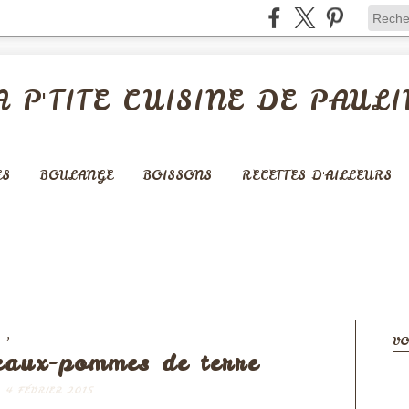
A P'TITE CUISINE DE PAULI
ES
BOULANGE
BOISSONS
RECETTES D'AILLEURS
,
S
SOUPES & VELOUTÉS
VO
eaux-pommes de terre
4 FÉVRIER 2015