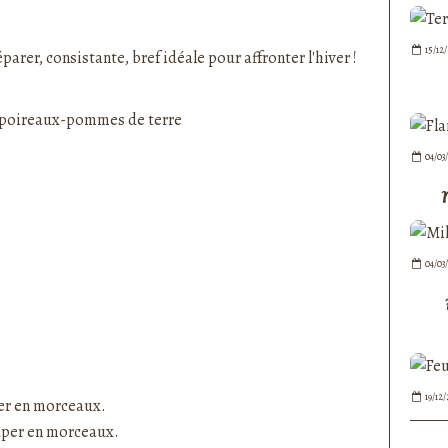
nedepauline et publié depuis Overblog
15/12
arer, consistante, bref idéale pour affronter l'hiver !
04/03
04/03
19/12
per en morceaux.
ouper en morceaux.