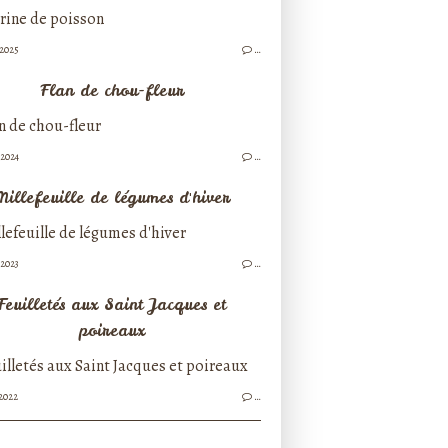
/2025
…
Flan de chou-fleur
/2024
…
Millefeuille de légumes d'hiver
/2023
…
Feuilletés aux Saint Jacques et
poireaux
/2022
…