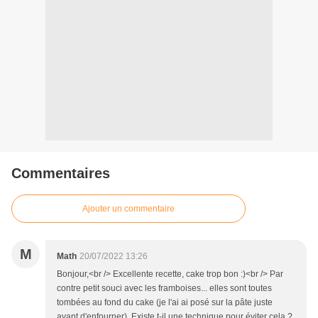
Commentaires
Ajouter un commentaire
M
Math
20/07/2022 13:26
Bonjour,<br /> Excellente recette, cake trop bon :)<br /> Par
contre petit souci avec les framboises... elles sont toutes
tombées au fond du cake (je l'ai ai posé sur la pâte juste
avant d'enfourner). Existe t-il une technique pour éviter cela ?