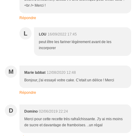
<br /> Merci !
Répondre
L
LOU
16/09/2022 17:45
peut être les fariner légèrement avant de les
incorporer
M
Marie labbat
12/08/2020 12:48
Bonjour, j'ai essayé votre cake. C'etait un délice ! Merci
Répondre
D
Domino
02/06/2019 22:24
Merci pour cette recette très rafraîchissante. J'y ai mis moins
de sucre et davantage de framboises. ..un régal