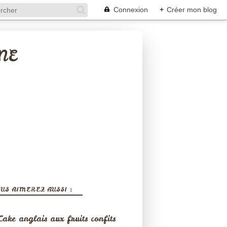
Connexion
+
Créer mon blog
NE
US AIMEREZ AUSSI :
Cake anglais aux fruits confits