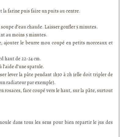
 la farine puis faire un puits au centre.
re à soupe d’eau chaude. Laisser gonfler 5 minutes.
dant au moins 5 minutes.
ue, ajouter le beurre mou coupé en petits morceaux et
d haut de 22-24 cm.
à l’aide d’une spatule.
er lever la pâte pendant 1h30 à 2h (elle doit tripler de
’un radiateur par exemple).
n rosaces, face coupé vers le haut, sur la pâte, surtout
.
moule dans tous les sens pour bien repartir le jus des