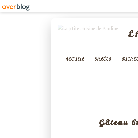
L
ACCUEIL
SALÉES
SUCRÉ
CA
Gâteau b