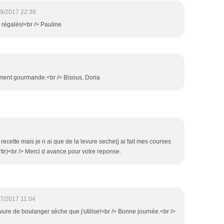
9/2017 22:38
régalés!<br /> Pauline
lement gourmande.<br /> Bisous, Doria
 recette mais je n ai que de la levure seche(j ai fait mes courses
rtir)<br /> Merci d avance pour votre reponse.
7/2017 11:04
levure de boulanger sèche que j'utilise!<br /> Bonne journée.<br />