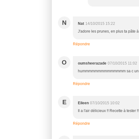
N
Nat
14/10/2015 15:22
J'adore les prunes, en plus ta pâte à
Répondre
O
oumsheerazade
07/10/2015 11:02
hummmmmmmmmmmmmm sa c un pur d
Répondre
E
Eileen
07/10/2015 10:02
Il a l'air délicieux !! Recette à tester !!
Répondre