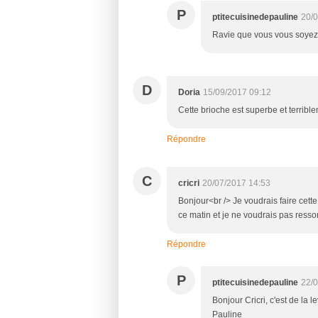
P
ptitecuisinedepauline
20/0
Ravie que vous vous soyez 
D
Doria
15/09/2017 09:12
Cette brioche est superbe et terrib
Répondre
C
cricri
20/07/2017 14:53
Bonjour<br /> Je voudrais faire cette
ce matin et je ne voudrais pas resso
Répondre
P
ptitecuisinedepauline
22/0
Bonjour Cricri, c'est de la 
Pauline