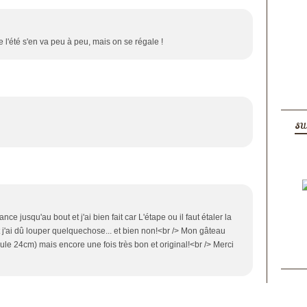
 l'été s'en va peu à peu, mais on se régale !
SU
fiance jusqu'au bout et j'ai bien fait car L'étape ou il faut étaler la
t j'ai dû louper quelquechose... et bien non!<br /> Mon gâteau
oule 24cm) mais encore une fois très bon et original!<br /> Merci