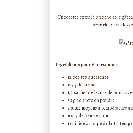
Rédigé par ptitecuisi
Un recette entre la brioche et le gâte
brunch
, ou en dess
Ingrédients pour 6 personnes :
12 petites quetsches
175 g de farine
1/2 sachet de levure de boulange
50 g de sucre en poudre
2 œufs moyens à température a
100 g de beurre mou
1 cuillère à soupe de lait à tem