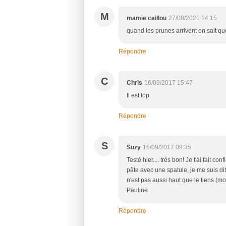
M
mamie caillou
27/08/2021 14:15
quand les prunes arrivent on sait que
Répondre
C
Chris
16/09/2017 15:47
Il est top
Répondre
S
Suzy
16/09/2017 09:35
Testé hier.... très bon! Je t'ai fait con
pâte avec une spatule, je me suis di
n'est pas aussi haut que le tiens (m
Pauline
Répondre