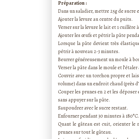
Préparation :
Dans un saladier, mettre 25g de sucre et
Ajouter la levure au centre du puits.
Verser sur la levure le lait et 1 cuillè
Ajouter les œufs et pétrir la pâte pen
Lorsque la pâte devient très élastiq
pétrir à nouveau 2-3 minutes.
Beurrer généreusement un moule à bor
Verser la pâte dans le moule et l’étaler 
Couvrir avec un torchon propre et laiss
volume) dans un endroit chaud (près d
Couper les prunes en 2 et les déposer e
sans appuyer sur la pâte.
Saupoudrer avec le sucre restant.
Enfourner pendant 30 minutes à 180°C
Quant le gâteau est cuit, orienter le 
prunes sur tout le gâteau.