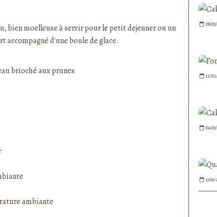
nedepauline et publié depuis Overblog
08/03
au, bien moelleuse à servir pour le petit dejeuner ou un
ert accompagné d'une boule de glace.
12/02
04/03
r
mbiante
13/01/
pérature ambiante