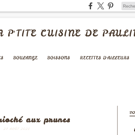
A P'TITE CUISINE DE PAULI
ES
BOULANGE
BOISSONS
RECETTES D'AILLEURS
KES ET GÂTEAUX
VO
rioché aux prunes
27 AOÛT 2021