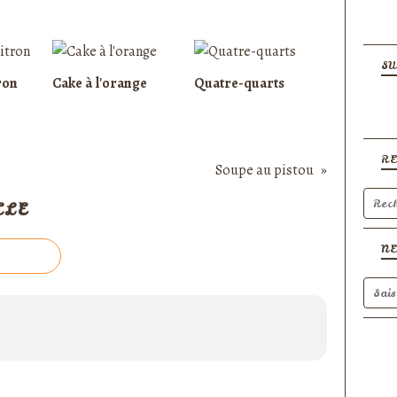
SU
ron
Cake à l'orange
Quatre-quarts
R
Soupe au pistou
CLE
N