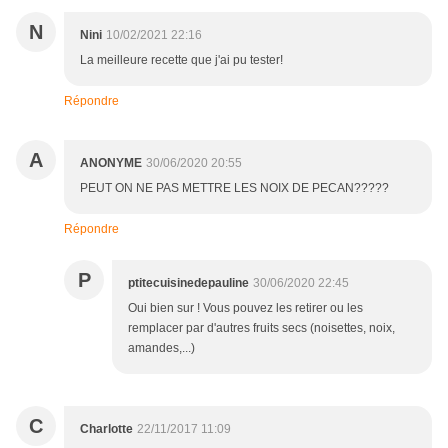
N
Nini
10/02/2021 22:16
La meilleure recette que j'ai pu tester!
Répondre
A
ANONYME
30/06/2020 20:55
PEUT ON NE PAS METTRE LES NOIX DE PECAN?????
Répondre
P
ptitecuisinedepauline
30/06/2020 22:45
Oui bien sur ! Vous pouvez les retirer ou les
remplacer par d'autres fruits secs (noisettes, noix,
amandes,...)
C
Charlotte
22/11/2017 11:09