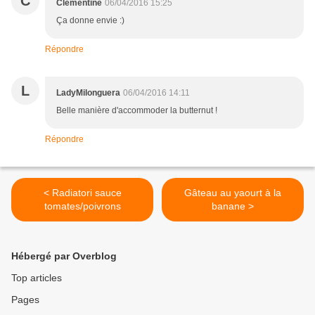
C
Clementine
06/04/2016 15:25
Ça donne envie :)
Répondre
L
LadyMilonguera
06/04/2016 14:11
Belle manière d'accommoder la butternut !
Répondre
< Radiatori sauce
Gâteau au yaourt à la
tomates/poivrons
banane >
Hébergé par Overblog
Top articles
Pages