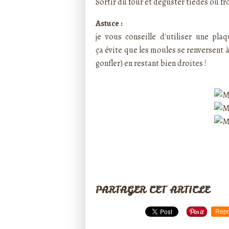
Sortir du four et déguster tièdes ou fr
Astuce :
je vous conseille d'utiliser une pla
ça évite
que les moules se renversent à
gonfler) en restant bien droites !
PARTAGER CET ARTICLE
Repo