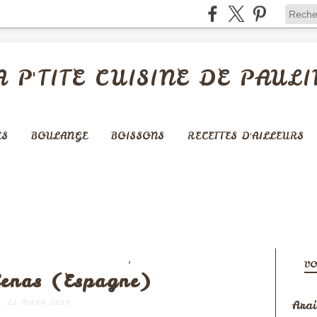
A P'TITE CUISINE DE PAULI
ES
BOULANGE
BOISSONS
RECETTES D'AILLEURS
,
IERS - MADELEINES -...
ESPAGNE
VO
enas (Espagne)
Arai
12 MARS 2019