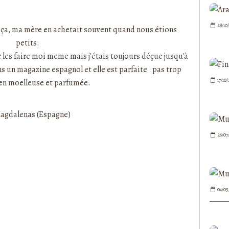
nedepauline et publié depuis Overblog
28/10
 ça, ma mère en achetait souvent quand nous étions
petits.
 les faire moi meme mais j'étais toujours déçue jusqu'à
s un magazine espagnol et elle est parfaite : pas trop
17/10
ien moelleuse et parfumée.
26/07
04/05