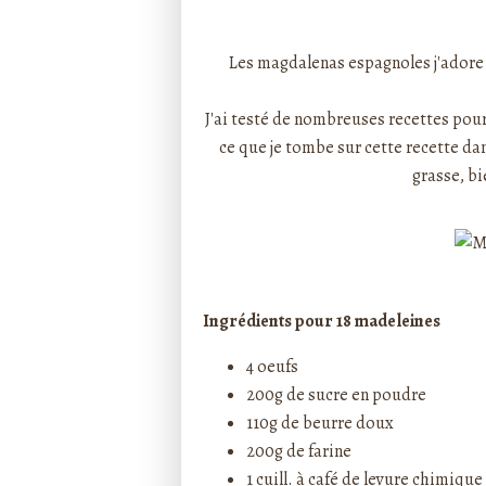
Rédigé par ptitecuisi
Les magdalenas espagnoles j'adore
J'ai testé de nombreuses recettes pour
ce que je tombe sur cette recette dan
grasse, b
Ingrédients pour 18 madeleines
4 oeufs
200g de sucre en poudre
110g de beurre doux
200g de farine
1 cuill. à café de levure chimique