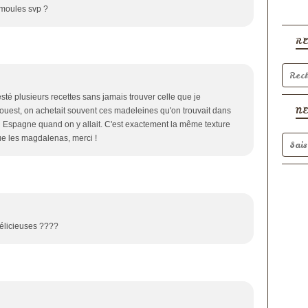
 moules svp ?
R
testé plusieurs recettes sans jamais trouver celle que je
N
d ouest, on achetait souvent ces madeleines qu'on trouvait dans
 Espagne quand on y allait. C'est exactement la même texture
ue les magdalenas, merci !
délicieuses ????