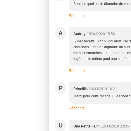
Bonjour quel est le diamètre de vos
Répondre
A
Audrey
15/04/2020 15:56
Super recette ! <br /> Moi aussi j'ai 
cherchais... <br /> Originaire du su
les supermarchés ou directement en
légère et le même gout peu sucré q
Répondre
P
Priscillia
23/03/2019 16:21
Merci pour cette recette. Elles sont 
Répondre
U
Une Petite Faim
12/03/2019 23:35