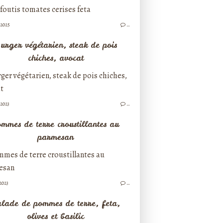
/2025
…
urger végétarien, steak de pois
chiches, avocat
/2023
…
mmes de terre croustillantes au
parmesan
2023
…
lade de pommes de terre, feta,
olives et basilic