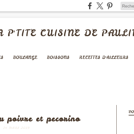
A P'TITE CUISINE DE PAULI
ES
BOULANGE
BOISSONS
RECETTES D'AILLEURS
RIZ - PÂTES - CÉRÉALES -...
VO
u poivre et pecorino
14 MARS 2019