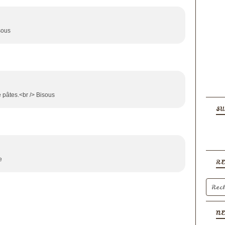
sous
e pâtes.<br /> Bisous
SU
e
R
N