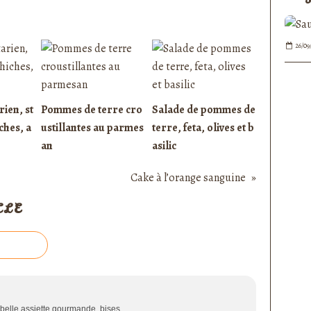
26/09
ien, st
Pommes de terre cro
Salade de pommes de
ches, a
ustillantes au parmes
terre, feta, olives et b
an
asilic
Cake à l’orange sanguine
CLE
e belle assiette gourmande, bises