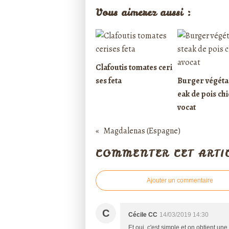
Vous aimerez aussi :
Clafoutis tomates ceri
ses feta
Burger végétar
eak de pois chi
vocat
Magdalenas (Espagne)
COMMENTER CET ARTI
Ajouter un commentaire
C
Cécile CC
14/03/2019 14:30
Et oui, c'est simple et on obtient un