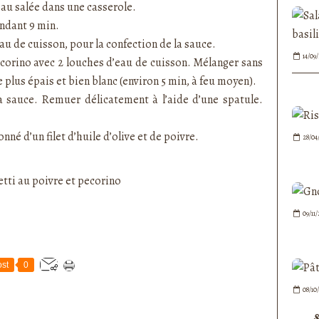
eau salée dans une casserole.
endant 9 min.
eau de cuisson, pour la confection de la sauce.
14/09
ecorino avec 2 louches d’eau de cuisson. Mélanger sans
e plus épais et bien blanc (environ 5 min, à feu moyen).
la sauce. Remuer délicatement à l’aide d’une spatule.
nné d’un filet d’huile d’olive et de poivre.
28/04
09/11
st
0
08/10
S