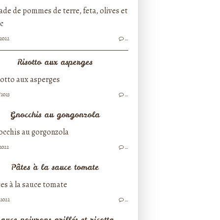
/2022
…
Risotto aux asperges
/2023
…
Gnocchis au gorgonzola
/2022
…
Pâtes à la sauce tomate
/2022
…
auce poivrons grillés et ricotta