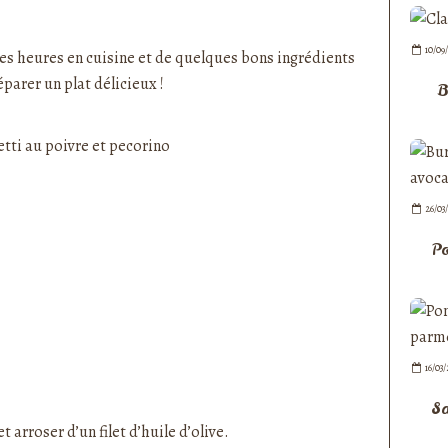
nedepauline et publié depuis Overblog
10/09
des heures en cuisine et de quelques bons ingrédients
parer un plat délicieux !
B
26/03
Po
16/03/
Sa
 arroser d’un filet d’huile d’olive.