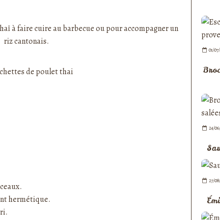
nedepauline et publié depuis Overblog
thaï à faire cuire au barbecue ou pour accompagner un
riz cantonais
.
01/07
Broc
24/06
Sau
27/08
rceaux.
ent hermétique.
Émi
ri.