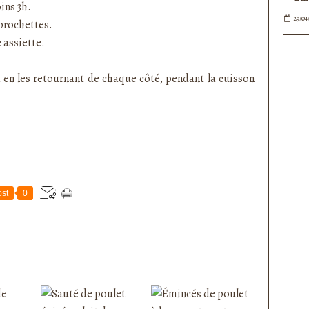
ins 3h.
29/04
 brochettes.
 assiette.
a en les retournant de chaque côté, pendant la cuisson
st
0