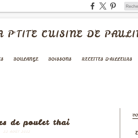
A P'TITE CUISINE DE PAULI
ES
BOULANGE
BOISSONS
RECETTES D'AILLEURS
VIANDES
VO
es de poulet thai
E
22 AOÛT 2012