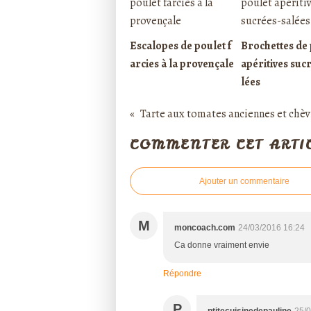
Escalopes de poulet f
Brochettes de 
arcies à la provençale
apéritives suc
lées
Tarte aux tomates anciennes et chèv
COMMENTER CET ARTI
Ajouter un commentaire
M
moncoach.com
24/03/2016 16:24
Ca donne vraiment envie
Répondre
P
ptitecuisinedepauline
25/0