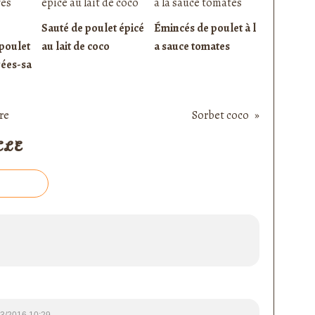
Sauté de poulet épicé
Émincés de poulet à l
poulet
au lait de coco
a sauce tomates
rées-sa
re
Sorbet coco
CLE
3/2016 10:29