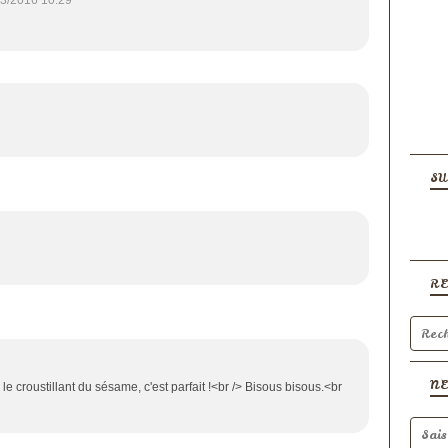
SU
R
N
e croustillant du sésame, c'est parfait !<br /> Bisous bisous.<br