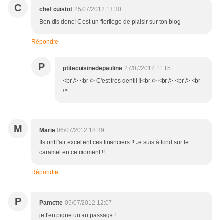
C
chef cuistot
25/07/2012 13:30
Ben dis donc! C'est un florilège de plaisir sur ton blog
Répondre
P
ptitecuisinedepauline
27/07/2012 11:15
<br /> <br /> C'est très gentil!!!<br /> <br /> <br /> <br
/>
M
Marie
06/07/2012 18:39
Ils ont l'air excellent ces financiers !! Je suis à fond sur le
caramel en ce moment !!
Répondre
P
Pamotte
05/07/2012 12:07
je t'en pique un au passage !