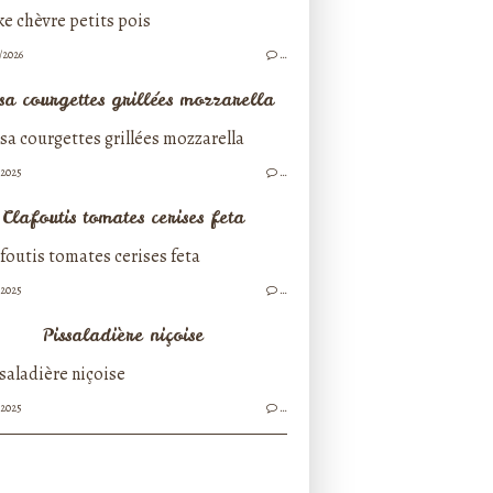
/2026
…
sa courgettes grillées mozzarella
/2025
…
Clafoutis tomates cerises feta
/2025
…
Pissaladière niçoise
/2025
…