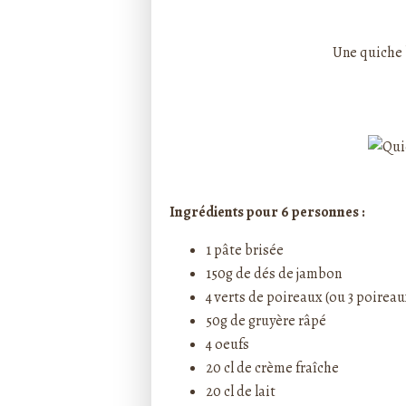
Rédigé par ptitecuisi
Une quiche 
Ingrédients pour 6 personnes :
1 pâte brisée
150g de dés de jambon
4 verts de poireaux (ou 3 poireau
50g de gruyère râpé
4 oeufs
20 cl de crème fraîche
20 cl de lait