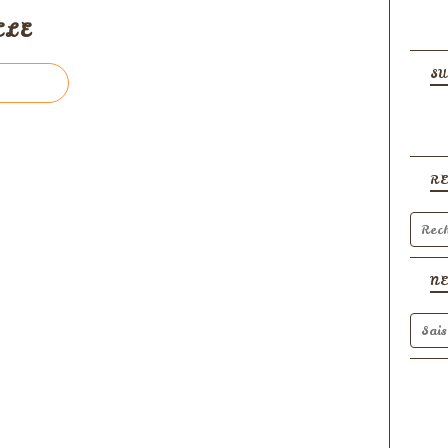
CLE
SU
R
N