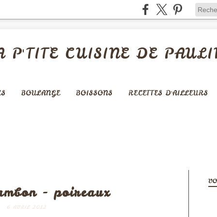
A P'TITE CUISINE DE PAULI
ES
BOULANGE
BOISSONS
RECETTES D'AILLEURS
LÉES - QUICHES - PIZZAS
VO
ambon - poireaux
6 AVRIL 2012