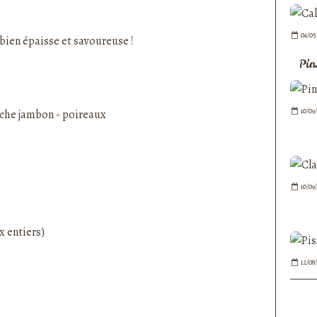
nedepauline et publié depuis Overblog
04/05
bien épaisse et savoureuse !
Pin
10/09
10/09
x entiers)
12/08