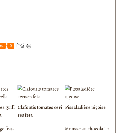
st
0
es grill
Clafoutis tomates ceri
Pissaladière niçoise
a
ses feta
ge frais
Mousse au chocolat