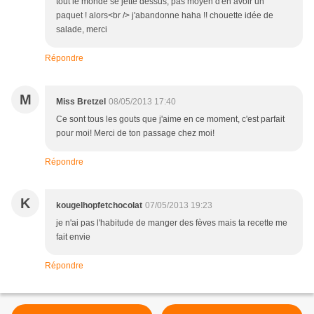
tout le monde se jette dessus, pas moyen d'en avoir un
paquet ! alors<br /> j'abandonne haha !! chouette idée de
salade, merci
Répondre
M
Miss Bretzel
08/05/2013 17:40
Ce sont tous les gouts que j'aime en ce moment, c'est parfait
pour moi! Merci de ton passage chez moi!
Répondre
K
kougelhopfetchocolat
07/05/2013 19:23
je n'ai pas l'habitude de manger des fèves mais ta recette me
fait envie
Répondre