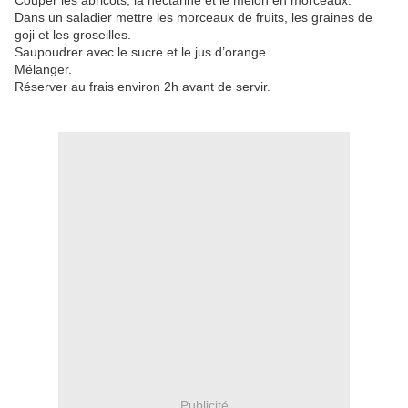
Couper les abricots, la nectarine et le melon en morceaux.
Dans un saladier mettre les morceaux de fruits, les graines de
goji et les groseilles.
Saupoudrer avec le sucre et le jus d’orange.
Mélanger.
Réserver au frais environ 2h avant de servir.
Publicité