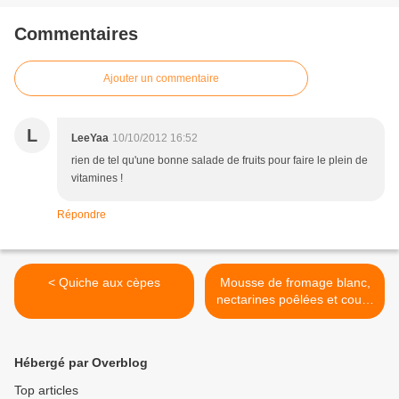
Commentaires
Ajouter un commentaire
L
LeeYaa
10/10/2012 16:52
rien de tel qu'une bonne salade de fruits pour faire le plein de
vitamines !
Répondre
< Quiche aux cèpes
Mousse de fromage blanc,
nectarines poêlées et coulis
de framboises >
Hébergé par Overblog
Top articles