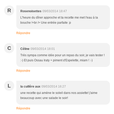
R
Rosenoisettes
09/03/2014 18:47
L'heure du dîner approche et ta recette me met l'eau à la
bouche !<br /> Une entrée parfaite :p
Répondre
C
Céline
09/03/2014 18:01
Très sympa comme idée pour un repas du soir, je vais tester !
:-) Et puis Ossau Iraty + piment d'Espelette, miam ! :-)
Répondre
L
la cuillère aux
09/03/2014 16:27
une recette qui amène le soleil dans nos assiette! j'aime
beaucoup avec une salade le soir!
Répondre