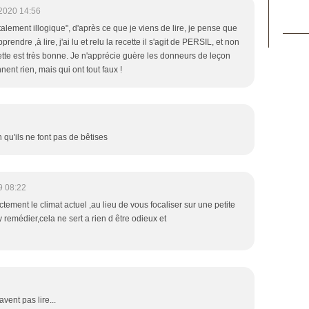
2020 14:56
otalement illogique", d'après ce que je viens de lire, je pense que
ndre ,à lire, j'ai lu et relu la recette il s'agit de PERSIL, et non
tte est très bonne. Je n'apprécie guère les donneurs de leçon
nent rien, mais qui ont tout faux !
n qu'ils ne font pas de bêtises
9 08:22
tement le climat actuel ,au lieu de vous focaliser sur une petite
 remédier,cela ne sert a rien d être odieux et
avent pas lire...