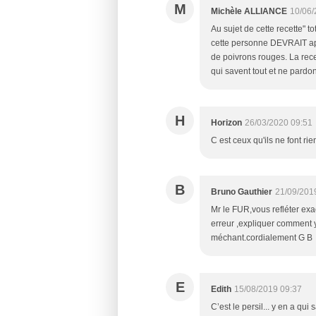
M
Michèle ALLIANCE
10/06/
Au sujet de cette recette" t
cette personne DEVRAIT appre
de poivrons rouges. La rece
qui savent tout et ne pardon
H
Horizon
26/03/2020 09:51
C est ceux qu'ils ne font rie
B
Bruno Gauthier
21/09/201
Mr le FUR,vous refléter exac
erreur ,expliquer comment y
méchant.cordialement G B
E
Edith
15/08/2019 09:37
C’est le persil... y en a qui s