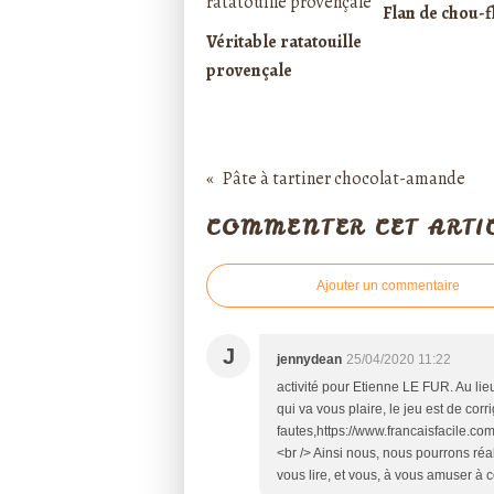
Flan de chou-f
Véritable ratatouille
provençale
Pâte à tartiner chocolat-amande
COMMENTER CET ARTI
Ajouter un commentaire
J
jennydean
25/04/2020 11:22
activité pour Etienne LE FUR. Au lie
qui va vous plaire, le jeu est de cor
fautes,https://www.francaisfacile.co
<br /> Ainsi nous, nous pourrons réa
vous lire, et vous, à vous amuser à c