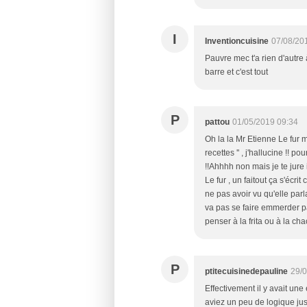
I
Inventioncuisine
07/08/20
Pauvre mec t'a rien d'autre 
barre et c'est tout
P
pattou
01/05/2019 09:34
Oh la la Mr Etienne Le fur m
recettes '' , j'hallucine !! p
!!Ahhhh non mais je te jure
Le fur , un faitout ça s'écri
ne pas avoir vu qu'elle parl
va pas se faire emmerder p
penser à la frita ou à la ch
P
ptitecuisinedepauline
29/0
Effectivement il y avait une
aviez un peu de logique jus