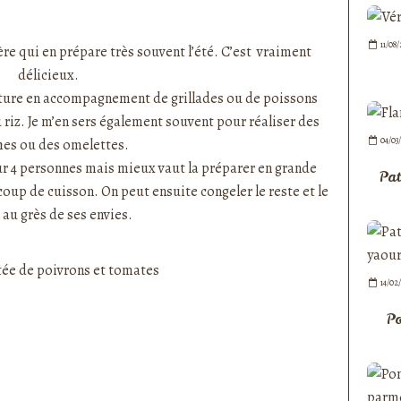
nedepauline et publié depuis Overblog
11/08
re qui en prépare très souvent l’été. C’est vraiment
délicieux.
ure en accompagnement de grillades ou de poissons
riz. Je m’en sers également souvent pour réaliser des
04/03
hes ou des omelettes.
ur 4 personnes mais mieux vaut la préparer en grande
Pat
coup de cuisson. On peut ensuite congeler le reste et le
 au grès de ses envies.
14/02
Po