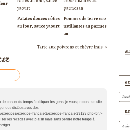
leur
Patates douces rôties
Pommes de terre cro
au four, sauce yaourt
ustillantes au parmes
an
Tarte aux poivrons et chèvre frais
SU
CLE
R
u de passer du temps à critiquer les gens, je vous propose un site
riger des dictées avec des
N
m/exercices/exercice-francais-2/exercice-francais-23123.php<br />
liser les recettes avec plaisir mais sans perdre notre temps à
orriger