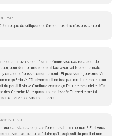
19 17:47
à foutre que de critiquer et d'être odieux si tu n'es pas content
ais quel mauvaise foi !! '' on ne s'improvise pas rédacteur de
ourquoi, pour donner une recette il faut avoir fait l'école normale
 il y en a qui dépasse l'entendement . Et pour votre gouverne Mr
t comme ça ! <br /> Effectivement il ne faut pas etre bien malin pour
ait du persil !! <br /> Continue comme ça Pauline c'est nickel ! On
ar des Cherche M ..e quand meme !!<br /> Ta recette me fait
achouka , et c'est divinement bon !
4/2019 13:28
 erreur dans la recette, mais l'erreur est humaine non ? Et si vous
tement vous aurez puis déduire qu'il s'agissait du persil et non