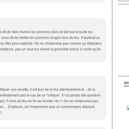
dit de faire revenir les poivrons dans le fait tout ensuite les
n nous dit de mettre les poivrons rouges hors du feu. Il faudrait se
i ou être plus explicite. On ne s'improvise pas comme ça rédacteur
ateurs, pas un seul n'a relevé la grossière erreur à croire qu'ils
SU
iquer une recette, il est bon de la lire attentivement et... de la
ifestement pas le cas de ce "critique". Il n'a jamais été question
ges ?) hors du feu en fin de recette.<br /> On ne s'improvise pas
s ... D'ailleurs, j'ai l'impression que ce commentaire déplacé
...