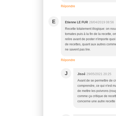
Répondre
E
Etienne LE FUR
28/04/2019 08:56
Recette totalement illogique: on nous 
tomates puis à la fin de la recette, o
relire avant de poster n'importe quo
de recettes, quant aux autres comment
ne savent pas lire.
Répondre
J
Jissé
29/05/2021 20:25
Avant de se permettre de crit
comprendre, ce qui n'est man
de mettre les poivrons (rou
comme ça critique de recette
concerne une autre recette !