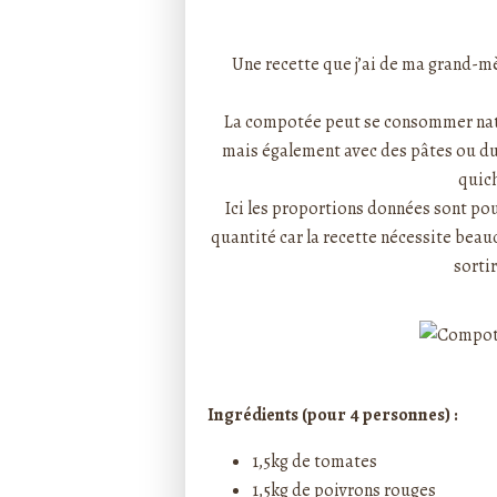
Rédigé par ptitecuisi
Une recette que j’ai de ma grand-mè
La compotée peut se consommer nat
mais également avec des pâtes ou du 
quic
Ici les proportions données sont po
quantité car la recette nécessite beau
sortir
Ingrédients (pour 4 personnes) :
1,5kg de tomates
1,5kg de poivrons rouges