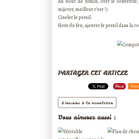
Au bout de 30min, ôter le couvercle, 
mijoter, meilleur c’est !).
Ciseler le persil.
Hors du feu, ajouter le persil dans la c
PARTAGER CET ARTICLE
Repo
S'inscrire à la newsletter
Vous aimerez aussi :