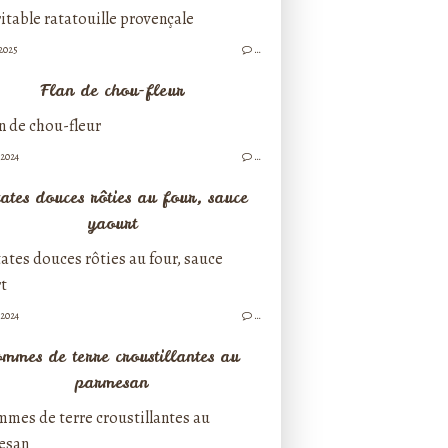
/2025
…
Flan de chou-fleur
/2024
…
ates douces rôties au four, sauce
yaourt
/2024
…
mmes de terre croustillantes au
parmesan