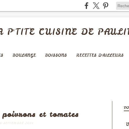
A P'TITE CUISINE DE PAULI
ES
BOULANGE
BOISSONS
RECETTES D'AILLEURS
 ET ACCOMPAGNEMENTS
VO
 poivrons et tomates
V
6 SEPTEMBRE 2014