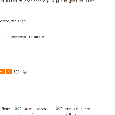
et laisser mijoter encore 30 à 45 min (plus on laisse
ocotte, mélanger.
st
0