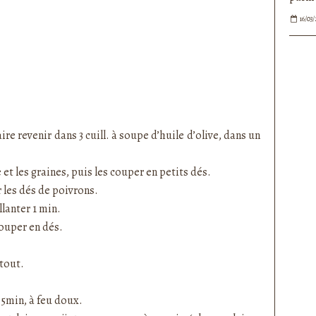
16/03/
ire revenir dans 3 cuill. à soupe d’huile d’olive, dans un
 et les graines, puis les couper en petits dés.
 les dés de poivrons.
llanter 1 min.
couper en dés.
 tout.
35min, à feu doux.