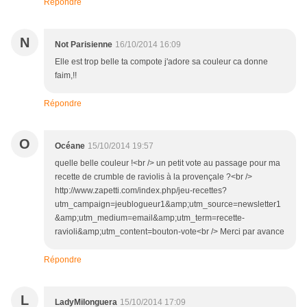
Répondre
N
Not Parisienne
16/10/2014 16:09
Elle est trop belle ta compote j'adore sa couleur ca donne
faim,!!
Répondre
O
Océane
15/10/2014 19:57
quelle belle couleur !<br /> un petit vote au passage pour ma
recette de crumble de raviolis à la provençale ?<br />
http://www.zapetti.com/index.php/jeu-recettes?
utm_campaign=jeublogueur1&amp;utm_source=newsletter1
&amp;utm_medium=email&amp;utm_term=recette-
ravioli&amp;utm_content=bouton-vote<br /> Merci par avance
Répondre
L
LadyMilonguera
15/10/2014 17:09