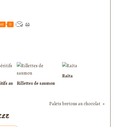
st
0
Raïta
itifs au
Rillettes de saumon
Palets bretons au chocolat
CLE