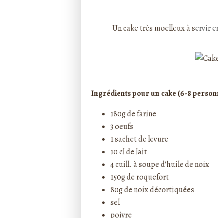
Rédigé par ptitecuisi
Un cake très moelleux à s
ervir e
Ingrédients pour un cake (6-8 personn
180g de farine
3 oeufs
1 sachet de levure
10 cl de lait
4 cuill. à soupe d’huile de noix
150g de roquefort
80g de noix décortiquées
sel
poivre