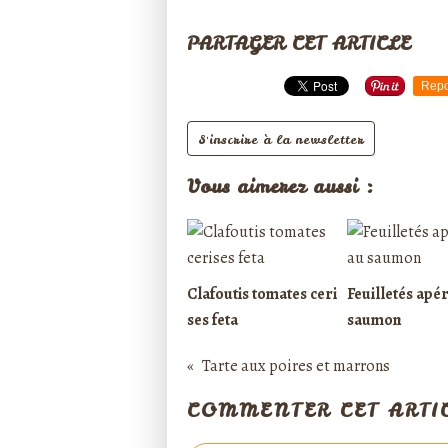
PARTAGER CET ARTICLE
Repo
S'inscrire à la newsletter
Vous aimerez aussi :
Clafoutis tomates ceri
Feuilletés apér
ses feta
saumon
Tarte aux poires et marrons
COMMENTER CET ARTI