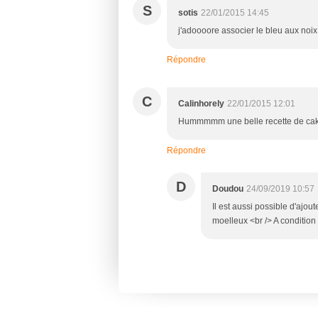
S
sotis
22/01/2015 14:45
j'adoooore associer le bleu aux noix!
Répondre
C
Calinhorely
22/01/2015 12:01
Hummmmm une belle recette de cake s
Répondre
D
Doudou
24/09/2019 10:57
Il est aussi possible d'ajo
moelleux <br /> A condition 