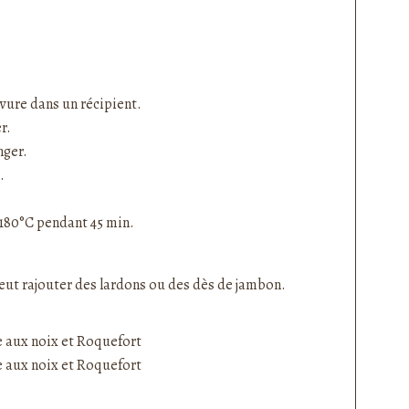
evure dans un récipient.
r.
nger.
.
 180°C pendant 45 min.
eut rajouter des lardons ou des dès de jambon.