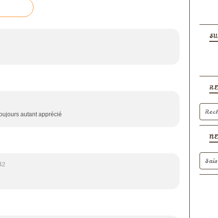
SU
R
oujours autant apprécié
N
42