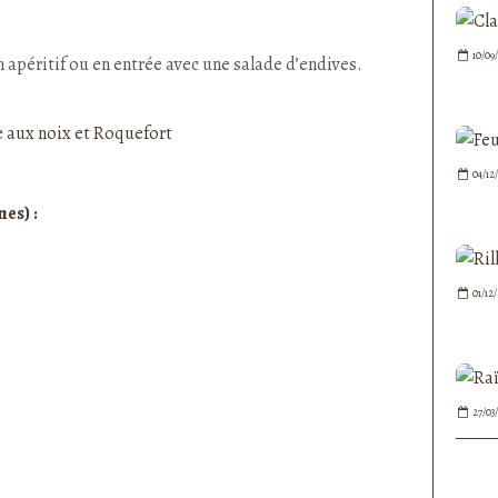
nedepauline et publié depuis Overblog
10/09
n apéritif ou en entrée avec une salade d’endives.
04/12
es) :
01/12
27/03