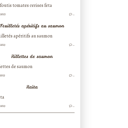
/2025
…
Feuilletés apéritifs au saumon
/2023
…
Rillettes de saumon
/2023
…
Raïta
/2023
…