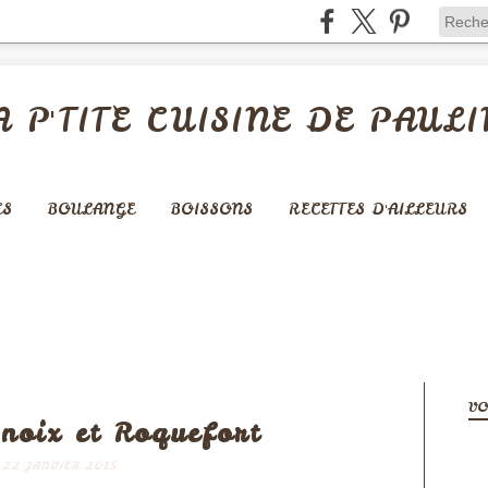
A P'TITE CUISINE DE PAULI
ES
BOULANGE
BOISSONS
RECETTES D'AILLEURS
APÉRITIFS
VO
noix et Roquefort
22 JANVIER 2015