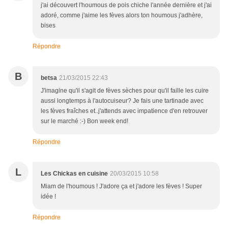
j'ai découvert l'houmous de pois chiche l'année dernière et j'ai
adoré, comme j'aime les fèves alors ton houmous j'adhère,
bises
Répondre
B
betsa
21/03/2015 22:43
J'imagine qu'il s'agit de fèves sèches pour qu'il faille les cuire
aussi longtemps à l'autocuiseur? Je fais une tartinade avec
les fèves fraîches et..j'attends avec impatience d'en retrouver
sur le marché :-) Bon week end!
Répondre
L
Les Chickas en cuisine
20/03/2015 10:58
Miam de l'houmous ! J'adore ça et j'adore les fèves ! Super
idée !
Répondre