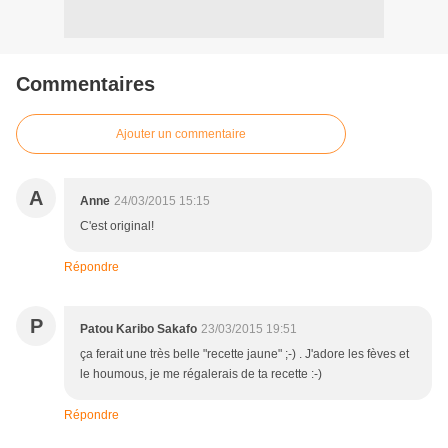
Commentaires
Ajouter un commentaire
A
Anne
24/03/2015 15:15
C'est original!
Répondre
P
Patou Karibo Sakafo
23/03/2015 19:51
ça ferait une très belle "recette jaune" ;-) . J'adore les fèves et
le houmous, je me régalerais de ta recette :-)
Répondre