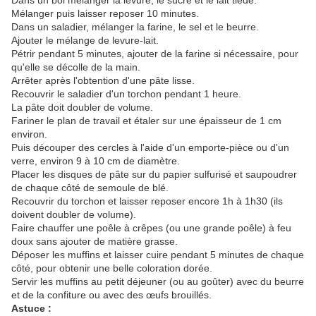
Dans un bol mélanger la levure, le sucre et le lait tiède.
Mélanger puis laisser reposer 10 minutes.
Dans un saladier, mélanger la farine, le sel et le beurre.
Ajouter le mélange de levure-lait.
Pétrir pendant 5 minutes, ajouter de la farine si nécessaire, pour
qu'elle se décolle de la main.
Arrêter après l'obtention d'une pâte lisse.
Recouvrir le saladier d'un torchon pendant 1 heure.
La pâte doit doubler de volume.
Fariner le plan de travail et étaler sur une épaisseur de 1 cm
environ.
Puis découper des cercles à l'aide d'un emporte-pièce ou d'un
verre, environ 9 à 10 cm de diamètre.
Placer les disques de pâte sur du papier sulfurisé et saupoudrer
de chaque côté de semoule de blé.
Recouvrir du torchon et laisser reposer encore 1h à 1h30 (ils
doivent doubler de volume).
Faire chauffer une poêle à crêpes (ou une grande poêle) à feu
doux sans ajouter de matière grasse.
Déposer les muffins et laisser cuire pendant 5 minutes de chaque
côté, pour obtenir une belle coloration dorée.
Servir les muffins au petit déjeuner (ou au goûter) avec du beurre
et de la confiture ou avec des œufs brouillés.
Astuce :