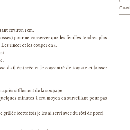
16/03/
sant environ 1 cm.
grosses) pour ne conserver que les feuilles tendres plus
s.
Les rincer et les couper en 4.
ent.
ve.
sse d'ail émincée et le concentré de tomate et laisser
in après sifflement de la soupape.
p) quelques minutes à feu moyen en surveillant pour pas
illée (cette fois je les ai servi avec du rôti de porc).