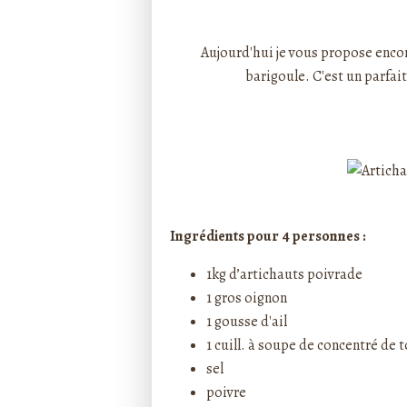
Rédigé par ptitecuisi
Aujourd'hui je vous propose enco
barigoule. C'est un parfa
Ingrédients pour 4 personnes :
1kg d’artichauts poivrade
1 gros oignon
1 gousse d'ail
1 cuill. à soupe de concentré de
sel
poivre