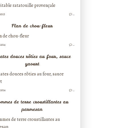
/2025
…
Flan de chou-fleur
/2024
…
ates douces rôties au four, sauce
yaourt
/2024
…
mmes de terre croustillantes au
parmesan