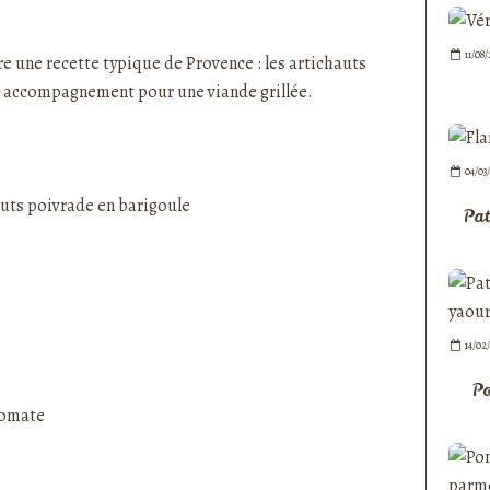
nedepauline et publié depuis Overblog
11/08
re une recette typique de
Provence
: les artichauts
it accompagnement pour une viande grillée.
04/03
Pat
14/02
Po
 tomate