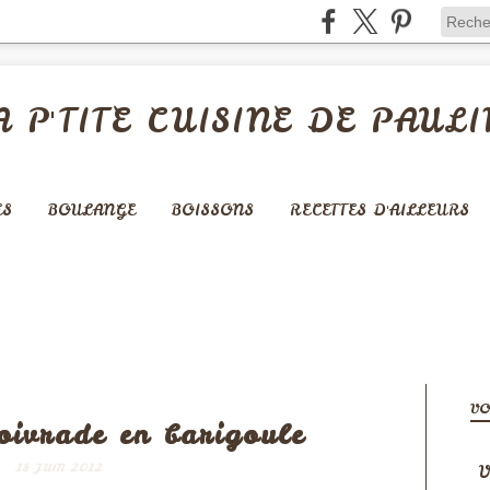
A P'TITE CUISINE DE PAULI
ES
BOULANGE
BOISSONS
RECETTES D'AILLEURS
 ET ACCOMPAGNEMENTS
VO
oivrade en barigoule
V
18 JUIN 2012