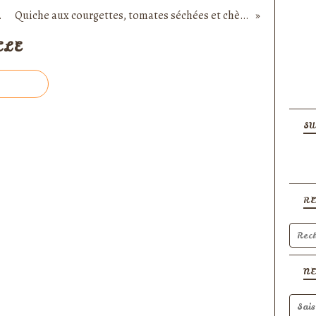
oisette
Quiche aux courgettes, tomates séchées et chèvre
CLE
SU
R
N