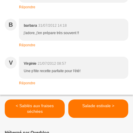
Répondre
B
barbara
31/07/2012 14:18
j'adore, j'en prépare très souvent !!
Répondre
V
Virginie
21/07/2012 08:57
Une p'tite recette parfaite pour l'été!
Répondre
< Sablés aux fraises
Salade estivale >
séchées
Hébergé par Overblog