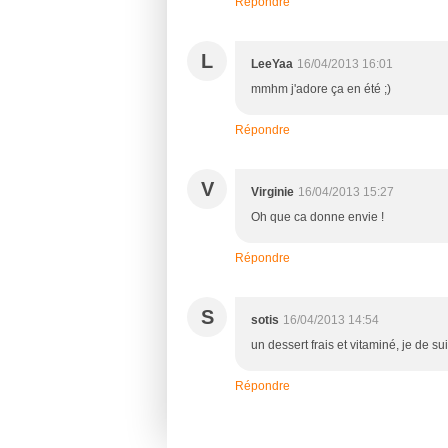
Répondre
L
LeeYaa
16/04/2013 16:01
mmhm j'adore ça en été ;)
Répondre
V
Virginie
16/04/2013 15:27
Oh que ca donne envie !
Répondre
S
sotis
16/04/2013 14:54
un dessert frais et vitaminé, je de su
Répondre