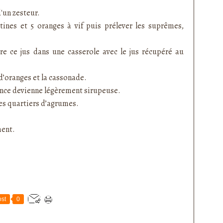
d'un zesteur
.
ines et 5 oranges à vif puis prélever les suprêmes,
tre ce jus dans une casserole avec le jus récupéré au
 d’oranges et la cassonade.
tance devienne légèrement sirupeuse.
 les quartiers d’agrumes.
ment.
st
0