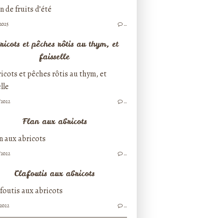
/2025
…
ricots et pêches rôtis au thym, et
faisselle
/2022
…
Flan aux abricots
/2022
…
Clafoutis aux abricots
/2022
…