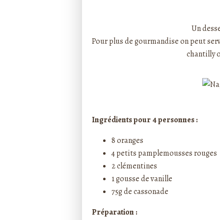
Rédigé par ptitecuisi
Un desser
Pour plus de gourmandise on peut servir
chantilly 
Ingrédients pour 4 personnes :
8 oranges
4 petits pamplemousses rouges
2 clémentines
1 gousse de vanille
75g de cassonade
Préparation :