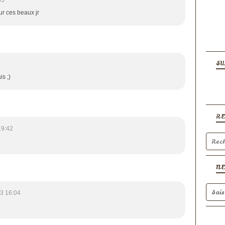
ur ces beaux jr
SU
is ;)
R
19:42
N
3 16:04