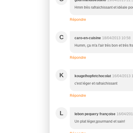
Hmm très rafraichissant et idéale po
Répondre
C
caro-en-cuisine
18/04/2013 10:58
Humm, ça m'a l'air très bon et très fra
Répondre
K
kougelhopfetchocolat
16/04/2013 
c'est léger et rafraichissant
Répondre
L
lebon pequery françoise
16/04/201
Un plat léger,gourmand et sain!