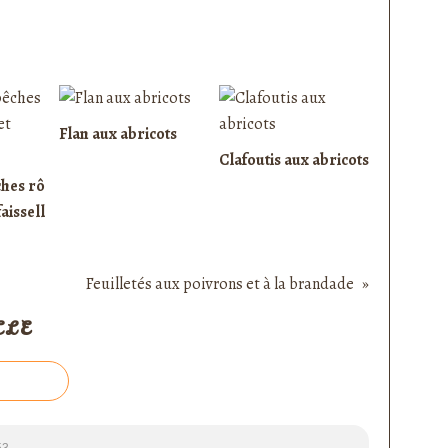
Flan aux abricots
Clafoutis aux abricots
ches rô
faissell
Feuilletés aux poivrons et à la brandade
CLE
53