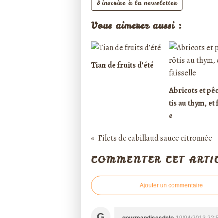
S'inscrire à la newsletter
Vous aimerez aussi :
Tian de fruits d’été
Abricots et pê
tis au thym, et 
e
Filets de cabillaud sauce citronnée
COMMENTER CET ARTI
Ajouter un commentaire
G
gourmandisesdelo
19/04/2013 22: