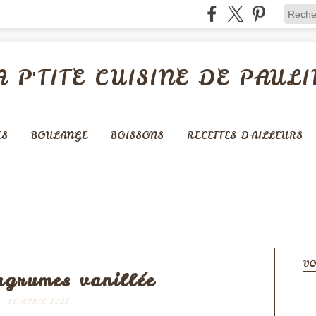
A P'TITE CUISINE DE PAULI
ES
BOULANGE
BOISSONS
RECETTES D'AILLEURS
FRUITS
VO
agrumes vanillée
16 AVRIL 2013