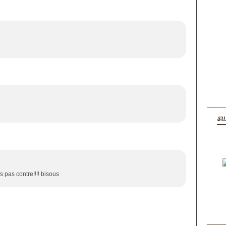
SU
is pas contre!!!! bisous