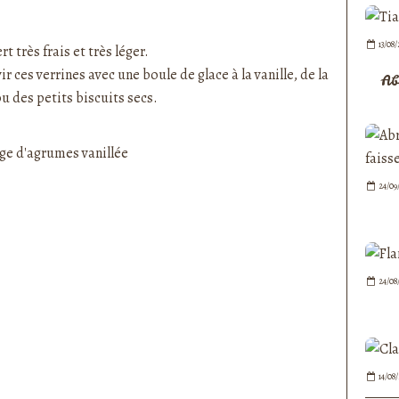
nedepauline et publié depuis Overblog
13/08
t très frais et très léger.
 ces verrines avec une boule de glace à la vanille, de la
Ab
ou des petits biscuits secs.
24/09
24/08
14/08