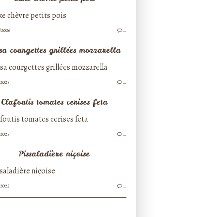
/2026
…
sa courgettes grillées mozzarella
/2025
…
Clafoutis tomates cerises feta
/2025
…
Pissaladière niçoise
/2025
…