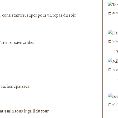
nedepauline et publié depuis Overblog
15/12
, consistantes, super pour un repas du soir !
04/03
04/03
tranches épaisses
19/12
t 5 min sous le grill du four.