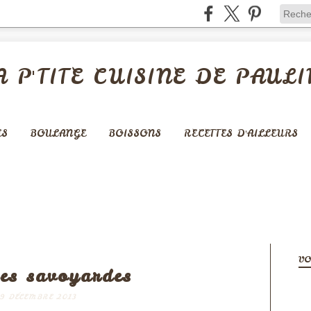
A P'TITE CUISINE DE PAULI
ES
BOULANGE
BOISSONS
RECETTES D'AILLEURS
S SALÉES - QUICHES - PIZZAS
VO
nes savoyardes
9 DÉCEMBRE 2013