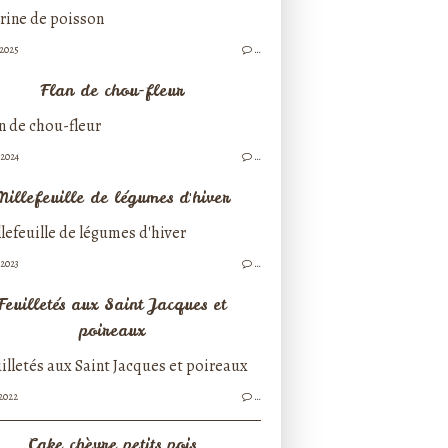
/2025
…
Flan de chou-fleur
/2024
…
Millefeuille de légumes d'hiver
/2023
…
Feuilletés aux Saint Jacques et
poireaux
/2022
…
Cake chèvre petits pois