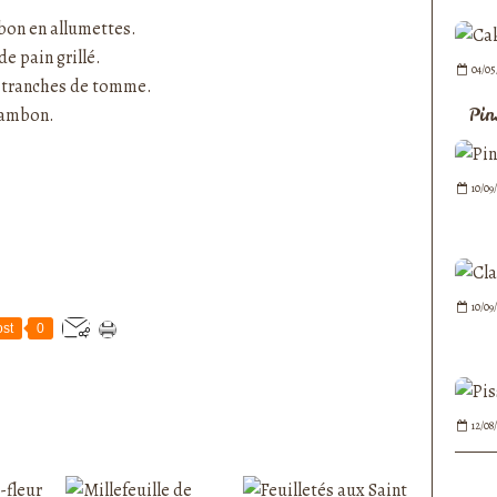
bon en allumettes.
de pain grillé.
04/05
s tranches de tomme.
Pin
jambon.
10/09
10/09
st
0
12/08