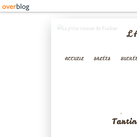
L
ACCUEIL
SALÉES
SUCRÉ
,
ENTRÉES
TARTE
Tarti